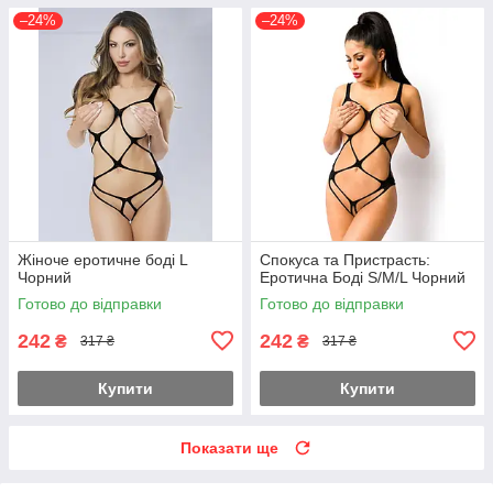
–24%
–24%
Жіноче еротичне боді L
Спокуса та Пристрасть:
Чорний
Еротична Боді S/M/L Чорний
Готово до відправки
Готово до відправки
242
242
₴
₴
317 ₴
317 ₴
Купити
Купити
Показати ще