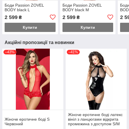
Боди Passion ZOVEL
Боди Passion ZOVEL
Боди
BODY black L
BODY black M
BODY
2 599
2 599
2 5
₴
₴
Купити
Купити
Акційні пропозиції та новинки
–43%
–41%
Жіноче еротичне боді латекс
Жіноче еротичне боді S
вініл з ланцюгами відкрита
Червоний
промежина з доступом S/M
Чорний