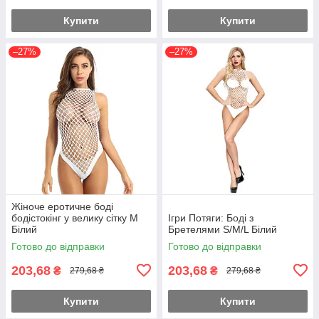
Купити
Купити
–27%
–27%
Жіноче еротичне боді
бодістокінг у велику сітку M
Ігри Потяги: Боді з
Білий
Бретелями S/M/L Білий
Готово до відправки
Готово до відправки
203,68
203,68
₴
₴
279,68 ₴
279,68 ₴
Купити
Купити