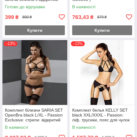
ліфом і спідницею, набір для
Готово до відправки
В наявності
рольових ігор та роман
399
763,43
₴
₴
800 ₴
879 ₴
Купити
Купити
–13%
–13%
Комплект білизни SARIA SET
Комплект белья KELLY SET
OpenBra black L/XL - Passion
black XXL/XXXL - Passion:
Exclusive: стрепи: відкритий
ліф, трусики, пояс для чулок
ліф, стрінги Feromon
Feromon
В наявності
В наявності