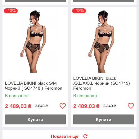
–13%
–13%
LOVELIA BIKINI black
LOVELIA BIKINI black S/M
XXL/XXXL Чорний (SO4749)
Чорний ( SO4748 ) Feromon
Feromon
В наявності
В наявності
2 489,03
2 489,03
₴
₴
2 849 ₴
2 849 ₴
Купити
Купити
Показати ще