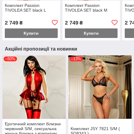
Комплект Passion
Комплект Passion
Комп
TIVOLEA SET black L
TIVOLEA SET black M
TIVO
2 749
2 749
2 7
₴
₴
Купити
Купити
Акційні пропозиції та новинки
–50%
–13%
Еротичний комплект білизни
червоний S/M, сексуальна
Комплект JSY 7821 S/M (
жіноча білизна з відкритим
SO8343 )