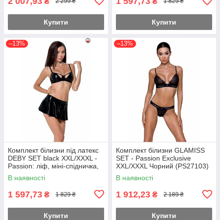
2 007,93
1 597,73
₴
₴
2 299 ₴
1 829 ₴
Купити
Купити
–13%
–13%
Комплект білизни під латекс
Комплект білизни GLAMISS
DEBY SET black XXL/XXXL -
SET - Passion Exclusive
Passion: ліф, міні-спідничка,
XXL/XXXL Чорний (PS27103)
стрінги Feromon
Feromon
В наявності
В наявності
1 597,73
1 912,23
₴
₴
1 829 ₴
2 189 ₴
Купити
Купити