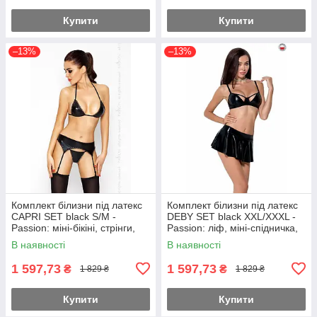
Купити
Купити
–13%
–13%
Комплект білизни під латекс
Комплект білизни під латекс
CAPRI SET black S/M -
DEBY SET black XXL/XXXL -
Passion: міні-бікіні, стрінги,
Passion: ліф, міні-спідничка,
пояс для панчох Feromon
стрінги Feromon
В наявності
В наявності
1 597,73
1 597,73
₴
₴
1 829 ₴
1 829 ₴
Купити
Купити