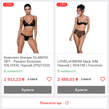
–13%
–13%
Комплект білизни GLAMISS
SET - Passion Exclusive
LOVELIA BIKINI black S/M
XXL/XXXL Чорний (PS27103)
Чорний ( SO4748 ) Feromon
Feromon
В наявності
В наявності
1 912,23
2 489,03
₴
₴
2 189 ₴
2 849 ₴
Купити
Купити
Показати ще