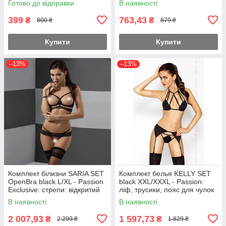
Готово до відправки
В наявності
рольових ігор та роман
399
763,43
₴
₴
800 ₴
879 ₴
Купити
Купити
–13%
–13%
Комплект білизни SARIA SET
Комплект белья KELLY SET
OpenBra black L/XL - Passion
black XXL/XXXL - Passion:
Exclusive: стрепи: відкритий
ліф, трусики, пояс для чулок
ліф, стрінги Feromon
Feromon
В наявності
В наявності
2 007,93
1 597,73
₴
₴
2 299 ₴
1 829 ₴