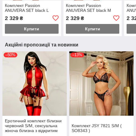
Комплект Passion
Комплект Passion
Комп
ANUVERA SET black L
ANUVERA SET black M
ANUV
2 329
2 329
2 3
₴
₴
Купити
Купити
Акційні пропозиції та новинки
–50%
–13%
Еротичний комплект білизни
червоний S/M, сексуальна
Комплект JSY 7821 S/M (
жіноча білизна з відкритим
SO8343 )
ліфом і спідницею, набір для