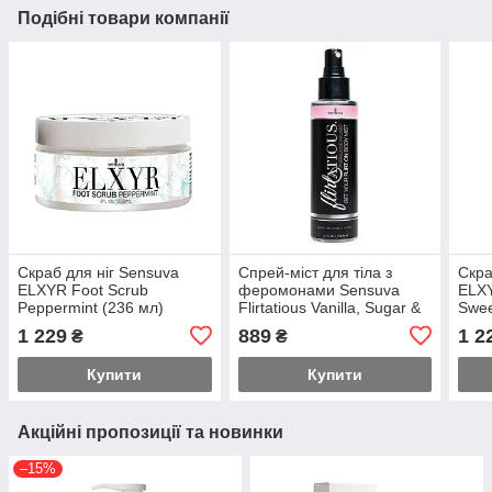
Подібні товари компанії
Скраб для ніг Sensuva
Спрей-міст для тіла з
Скра
ELXYR Foot Scrub
феромонами Sensuva
ELXY
Peppermint (236 мл)
Flirtatious Vanilla, Sugar &
Swee
Sweet Pea (125 мл)
1 229
889
1 2
₴
₴
Feromon
Купити
Купити
Акційні пропозиції та новинки
–15%