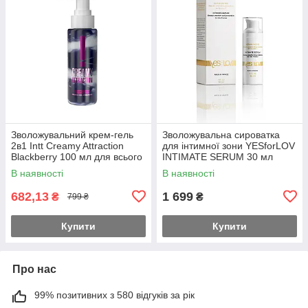
Зволожувальний крем-гель
Зволожувальна сироватка
2в1 Intt Creamy Attraction
для інтимної зони YESforLOV
Blackberry 100 мл для всього
INTIMATE SERUM 30 мл
тіла, вкус ожини
В наявності
В наявності
682,13
1 699
₴
₴
799 ₴
Купити
Купити
Про нас
99% позитивних з 580 відгуків за рік