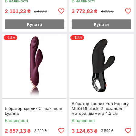
В наявності
В наявності
2 101,23
3 772,83
₴
₴
2 469 ₴
4 359 ₴
Купити
Купити
–13%
–13%
Вібратор-кролик Fun Factory
Вібратор-кролик Climaximum
MISS BI black, 2 незалежні
Lyanna
мотори, діаметр 4,2 см
В наявності
В наявності
2 857,13
3 124,63
₴
₴
3 299 ₴
3 599 ₴