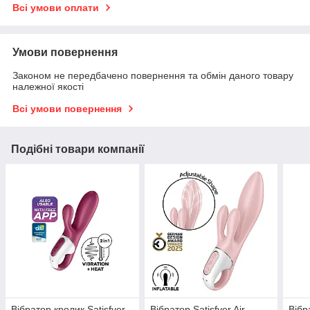
Всі умови оплати
Умови повернення
Законом не передбачено повернення та обмін даного товару
належної якості
Всі умови повернення
Подібні товари компанії
Вібратор кролик Satisfyer
Вібратор Satisfyer Air
Вібр