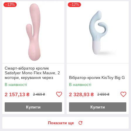
–13%
–12%
Смарт-вібратор кролик
Satisfyer Mono Flex Mauve, 2
мотори, керування через
Вібратор-кролик KisToy Big G
інтернет Feromon
В наявності
В наявності
2 157,13
2 328,93
₴
₴
2 469 ₴
2 659 ₴
Купити
Купити
Показати ще