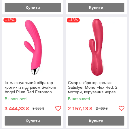
Купити
Купити
–13%
–13%
Інтелектуальний вібратор
Смарт-вібратор кролик
кролик із підігрівом Svakom
Satisfyer Mono Flex Red, 2
Angel Plum Red Feromon
мотори, керування через
інтернет Feromon
В наявності
В наявності
3 444,33
2 157,13
₴
₴
3 959 ₴
2 469 ₴
Купити
Купити