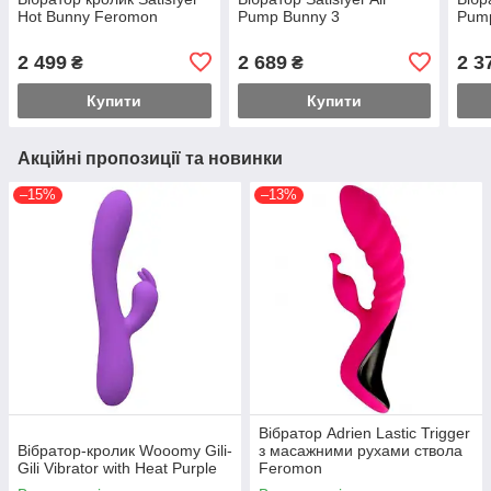
Hot Bunny Feromon
Pump Bunny 3
Pump
2 499
2 689
2 3
₴
₴
Купити
Купити
Акційні пропозиції та новинки
–15%
–13%
Вібратор Adrien Lastic Trigger
Вібратор-кролик Wooomy Gili-
з масажними рухами ствола
Gili Vibrator with Heat Purple
Feromon