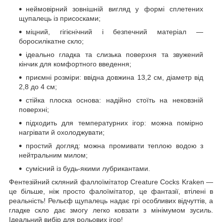
неймовірний зовнішній вигляд у формі сплетених
щупалець із присосками;
міцний, гігієнічний і безпечний матеріал —
боросилікатне скло;
ідеально гладка та слизька поверхня та звужений
кінчик для комфортного введення;
приємні розміри: ввідна довжина 13,2 см, діаметр від
2,8 до 4 см;
стійка плоска основа: надійно стоїть на нековзній
поверхні;
підходить для температурних ігор: можна помірно
нагрівати й охолоджувати;
простий догляд: можна промивати теплою водою з
нейтральним милом;
сумісний із будь-якими лубрикантами.
Фентезійний скляний фаллоїмітатор Creature Cocks Kraken —
це більше, ніж просто фалоїмітатор, це фантазії, втілені в
реальність! Рельєф щупалець надає грі особливих відчуттів, а
гладке скло дає змогу легко ковзати з мінімумом зусиль.
Ідеальний вибір для рольових ігор!