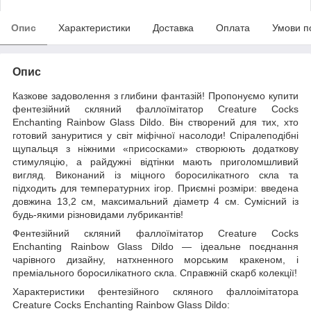
Опис
Характеристики
Доставка
Оплата
Умови п
Опис
Казкове задоволення з глибини фантазій! Пропонуємо купити
фентезійний скляний фаллоїмітатор Creature Cocks
Enchanting Rainbow Glass Dildo. Він створений для тих, хто
готовий зануритися у світ міфічної насолоди! Спіралеподібні
щупальця з ніжними «присосками» створюють додаткову
стимуляцію, а райдужні відтінки мають приголомшливий
вигляд. Виконаний із міцного боросилікатного скла та
підходить для температурних ігор. Приємні розміри: введена
довжина 13,2 см, максимальний діаметр 4 см. Сумісний із
будь-якими різновидами лубрикантів!
Фентезійний скляний фаллоїмітатор Creature Cocks
Enchanting Rainbow Glass Dildo — ідеальне поєднання
чарівного дизайну, натхненного морським кракеном, і
преміального боросилікатного скла. Справжній скарб колекції!
Характеристики фентезійного скляного фаллоімітатора
Creature Cocks Enchanting Rainbow Glass Dildo: