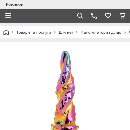
Feromon
Товари та послуги
Для неї
Фалоімітатори і ділдо