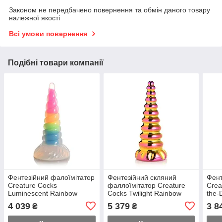
Законом не передбачено повернення та обмін даного товару
належної якості
Всі умови повернення
Подібні товари компанії
Фентезійний фалоїмітатор
Фентезійний скляний
Фент
Creature Cocks
фаллоїмітатор Creature
Crea
Luminescent Rainbow
Cocks Twilight Rainbow
the-
Silicone Dildo, світиться в
Glass Dildo, 16 см
4 039
5 379
3 8
₴
₴
темряві, 19,6 см