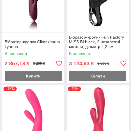
Вібратор-кролик Fun Factory
Вібратор-кролик Climaximum
MISS BI black, 2 незалежні
Lyanna
мотори, діаметр 4,2 см
В наявності
В наявності
2 857,13
3 124,63
₴
₴
3 299 ₴
3 599 ₴
Купити
Купити
–13%
–13%