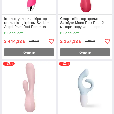
Інтелектуальний вібратор
Смарт-вібратор кролик
кролик із підігрівом Svakom
Satisfyer Mono Flex Red, 2
Angel Plum Red Feromon
мотори, керування через
інтернет Feromon
В наявності
В наявності
3 444,33
2 157,13
₴
₴
3 959 ₴
2 469 ₴
Купити
Купити
–13%
–12%