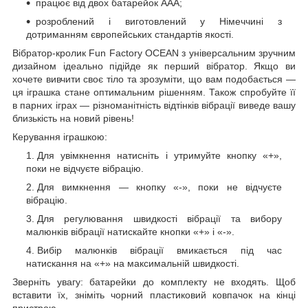
працює від двох батарейок ААА;
розроблений і виготовлений у Німеччині з
дотриманням європейських стандартів якості.
Вібратор-кролик Fun Factory OCEAN з універсальним зручним
дизайном ідеально підійде як перший вібратор. Якщо ви
хочете вивчити своє тіло та зрозуміти, що вам подобається —
ця іграшка стане оптимальним рішенням. Також спробуйте її
в парних іграх — різноманітність відтінків вібрації виведе вашу
близькість на новий рівень!
Керування іграшкою:
Для увімкнення натисніть і утримуйте кнопку «+»,
поки не відчуєте вібрацію.
Для вимкнення — кнопку «-», поки не відчуєте
вібрацію.
Для регулювання швидкості вібрації та вибору
малюнків вібрації натискайте кнопки «+» і «-».
Вибір малюнків вібрації вмикається під час
натискання на «+» на максимальній швидкості.
Зверніть увагу: батарейки до комплекту не входять. Щоб
вставити їх, зніміть чорний пластиковий ковпачок на кінці
пристрою.