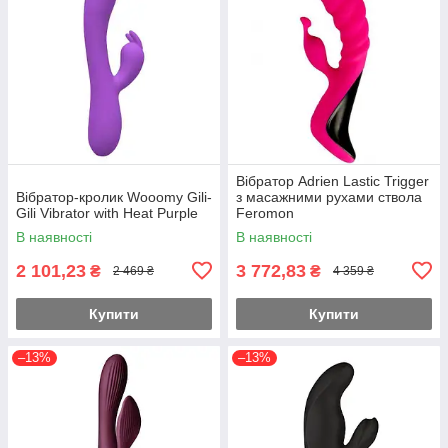
Вібратор Adrien Lastic Trigger
Вібратор-кролик Wooomy Gili-
з масажними рухами ствола
Gili Vibrator with Heat Purple
Feromon
В наявності
В наявності
2 101,23
3 772,83
₴
₴
2 469 ₴
4 359 ₴
Купити
Купити
–13%
–13%