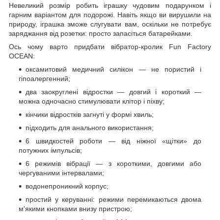
Невеликий розмір робить іграшку чудовим подарунком і
гарним варіантом для подорожі. Навіть якщо ви вирушили на
природу, іграшка зможе слугувати вам, оскільки не потребує
заряджання від розетки: просто запасіться батарейками.
Ось чому варто придбати вібратор-кролик Fun Factory
OCEAN:
оксамитовий медичний силікон — не пористий і
гіпоалергенний;
два заокруглені відростки — довгий і короткий —
можна одночасно стимулювати клітор і піхву;
кінчики відростків загнуті у формі хвиль;
підходить для анального використання;
6 швидкостей роботи — від ніжної «щітки» до
потужних імпульсів;
6 режимів вібрації — з короткими, довгими або
чергуваними інтервалами;
водонепроникний корпус;
простий у керуванні: режими перемикаються двома
м'якими кнопками внизу пристрою;