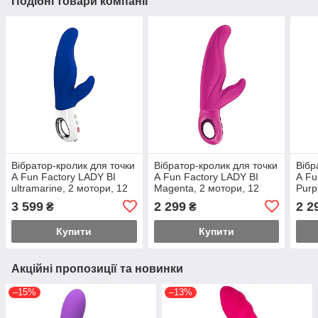
Подібні товари компанії
Вібратор-кролик для точки
Вібратор-кролик для точки
Вібр
А Fun Factory LADY BI
А Fun Factory LADY BI
А Fu
ultramarine, 2 мотори, 12
Magenta, 2 мотори, 12
Purp
режимів
режимів
режи
3 599
2 299
2 2
₴
₴
Купити
Купити
Акційні пропозиції та новинки
–15%
–13%