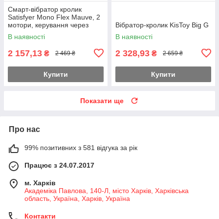
Смарт-вібратор кролик
Satisfyer Mono Flex Mauve, 2
мотори, керування через
Вібратор-кролик KisToy Big G
інтернет Feromon
В наявності
В наявності
2 157,13
2 328,93
₴
₴
2 469 ₴
2 659 ₴
Купити
Купити
Показати ще
Про нас
99% позитивних з 581 відгука за рік
Працює з 24.07.2017
м. Харків
Академіка Павлова, 140-Л, місто Харків, Харківська
область, Україна, Харків, Україна
Контакти