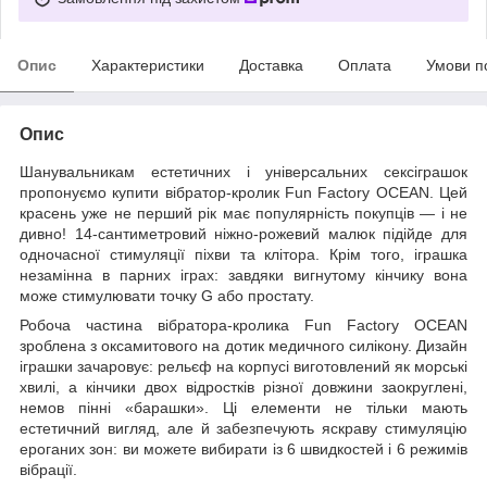
Опис
Характеристики
Доставка
Оплата
Умови п
Опис
Шанувальникам естетичних і універсальних сексіграшок
пропонуємо купити вібратор-кролик Fun Factory OCEAN. Цей
красень уже не перший рік має популярність покупців — і не
дивно! 14-сантиметровий ніжно-рожевий малюк підійде для
одночасної стимуляції піхви та клітора. Крім того, іграшка
незамінна в парних іграх: завдяки вигнутому кінчику вона
може стимулювати точку G або простату.
Робоча частина вібратора-кролика Fun Factory OCEAN
зроблена з оксамитового на дотик медичного силікону. Дизайн
іграшки зачаровує: рельєф на корпусі виготовлений як морські
хвилі, а кінчики двох відростків різної довжини заокруглені,
немов пінні «барашки». Ці елементи не тільки мають
естетичний вигляд, але й забезпечують яскраву стимуляцію
ероганих зон: ви можете вибирати із 6 швидкостей і 6 режимів
вібрації.