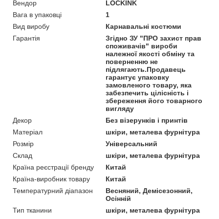
Вендор
LOCKINK
Вага в упаковці
1
Вид виробу
Карнавальні костюми
Гарантія
Згідно ЗУ "ПРО захист прав
споживачів" вироби
належної якості обміну та
поверненню не
підлягають.Продавець
гарантує упаковку
замовленого товару, яка
забезпечить цілісність і
збереження його товарного
вигляду
Декор
Без візерунків і принтів
Матеріал
шкіри, металева фурнітура
Розмір
Універсальний
Склад
шкіри, металева фурнітура
Країна реєстрації бренду
Китай
Країна-виробник товару
Китай
Температурний діапазон
Весняний, Демісезонний,
Осінній
Тип тканини
шкіри, металева фурнітура