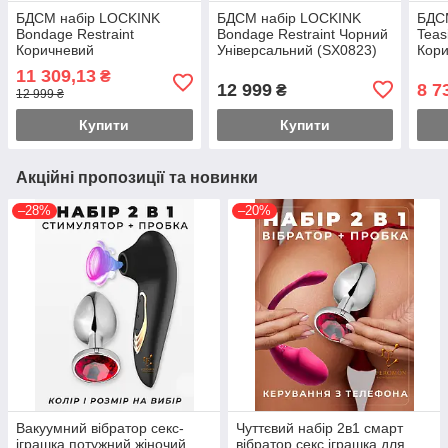
БДСМ набір LOCKINK
БДСМ набір LOCKINK
БДС
Bondage Restraint
Bondage Restraint Чорний
Teas
Коричневий
Універсальний (SX0823)
Кор
Універсальний ( SX0822 )
Унів
11 309,13
₴
12 999
8 7
₴
12 999 ₴
Купити
Купити
Акційні пропозиції та новинки
–28%
–20%
Вакуумний вібратор секс-
Чуттєвий набір 2в1 смарт
іграшка потужний жіночий
вібратор секс іграшка для