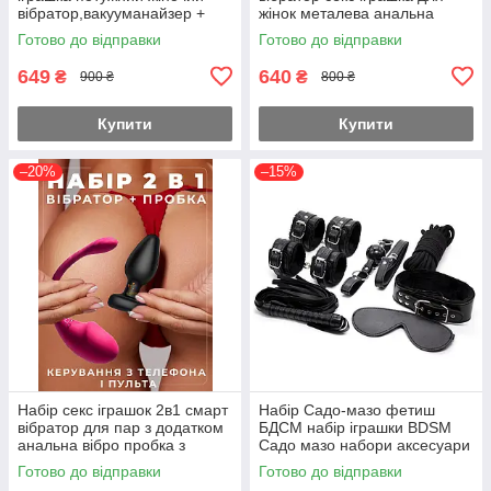
вібратор,вакууманайзер +
жінок металева анальна
анальна пробка набір
пробка комплект розміри
Готово до відправки
Готово до відправки
іграшок для клітора набір 2 в
(M,L,XL - на вибір одна )
1
649
640
₴
₴
900 ₴
800 ₴
Купити
Купити
–20%
–15%
Набір секс іграшок 2в1 смарт
Набір Садо-мазо фетиш
вібратор для пар з додатком
БДСМ набір іграшки BDSM
анальна вібро пробка з
Садо мазо набори аксесуари
пультом комплект
Плетка Чорний (130-007)
Готово до відправки
Готово до відправки
вібромасажер для двох,