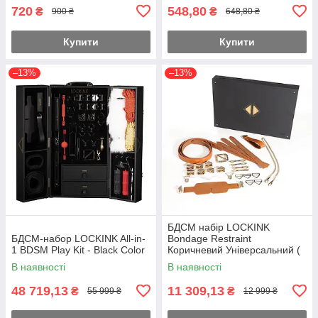
720
548,80
₴
₴
900 ₴
648,80 ₴
Купити
Купити
–13%
–13%
БДСМ набір LOCKINK
БДСМ-набор LOCKINK All-in-
Bondage Restraint
1 BDSM Play Kit - Black Color
Коричневий Універсальний (
SX0822 )
В наявності
В наявності
48 719,13
11 309,13
₴
₴
55 999 ₴
12 999 ₴