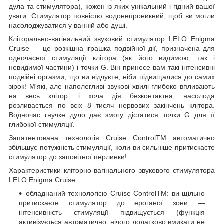
дула та стимулятора), кожен із яких унікальний і гідний вашої
уваги. Стимулятор повністю водонепроникний, щоб ви могли
насолоджуватися у ванній або душі.
Кліторально-вагінальний звуковий стимулятор LELO Enigma
Cruise — це розкішна іграшка подвійної дії, призначена для
одночасної стимуляції клітора (як його видимою, так і
невидимої частини) і точки G. Він принесе вам такі інтенсивні
подвійні оргазми, що ви відчуєте, ніби підвищалися до самих
зірок! М'які, але наполегливі звукові хвилі глибоко впливають
на весь клітор: і хоча дія безконтактна, насолода
розливається по всіх 8 тисяч нервових закінчень клітора.
Водночас гнучке дуло дає змогу дістатися точки G для її
глибокої стимуляції.
Запатентована технологія Cruise ControlTM автоматично
збільшує потужність стимуляції, коли ви сильніше притискаєте
стимулятор до заповітної перлинки!
Характеристики кліторно-вагінального звукового стимулятора
LELO Enigma Cruise:
обладнаний технологією Cruise ControlTM: ви щільно
притискаєте стимулятор до ероганої зони —
інтенсивність стимуляції підвищується (функція
активізується автоматично, нічого додатково вмикати не