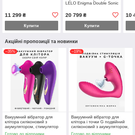
LELO Enigma Double Sonic
Cyber Purple
11 299
20 799
10 
₴
₴
Купити
Купити
Акційні пропозиції та новинки
–35%
–19%
Вакуумний вібратор для
Вакуумний вібратор для
клітора силіконовий з
клітора і точки G подвійний
акумулятором, стимулятор
силіконовий з акумулятором,
клітора без дотику, інтимна
стимулятор без дотику
Готово до відправки
Готово до відправки