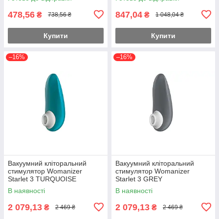
іграшка жіноча, 3 кольори
жіночий потужний
478,56
847,04
₴
₴
738,56 ₴
1 048,04 ₴
Купити
Купити
–16%
–16%
Вакуумний кліторальний
Вакуумний кліторальний
стимулятор Womanizer
стимулятор Womanizer
Starlet 3 TURQUOISE
Starlet 3 GREY
В наявності
В наявності
2 079,13
2 079,13
₴
₴
2 469 ₴
2 469 ₴