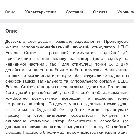
Опис
Характеристики
Доставка
Оплата
Умови п
Опис
Дозвольте собі доселі незвідане задоволення! Пропонуємо
купити кліторально-вагінальний звуковий стимулятор LELO
Enigma Cruise — розкішний стимулятор подвійної дії,
призначений як для впливу на клітор (його видиму та
невидимої частини), так і для стимуляції точки G. З цим
девайсом ви нарешті побачите небо в алмазах! Навіть якщо
ви ніяк не могли знайти точку G або відчували складності із
синхронізацією вагінального та кліторального оргазму, LELO
Enigma Cruise стане для вас справжнім відкриттям. По-перше,
його дизайн розроблений у такий спосіб, щоб максимально
комфортно розміститися всередині та водночас точно
потрапити на клітор. По-друге, у нього ідеально гнучке дуло:
він гнеться в будь-який бік, щоб ви могли підлаштувати
іграшку під свої анатомічні особливості. По-третє, він
одночасно стимулює клітор безконтактним способом (за
допомогою звукових хвиль і імпульсів) і точку G глибокої
вібрації. Працює в 8 режимах (перемикаються синхронно для