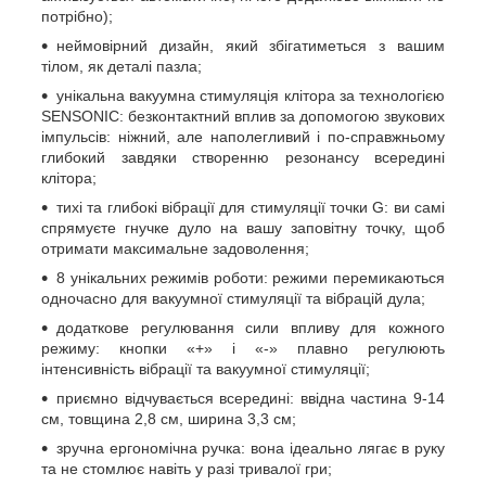
потрібно);
неймовірний дизайн, який збігатиметься з вашим
тілом, як деталі пазла;
унікальна вакуумна стимуляція клітора за технологією
SENSONIC: безконтактний вплив за допомогою звукових
імпульсів: ніжний, але наполегливий і по-справжньому
глибокий завдяки створенню резонансу всередині
клітора;
тихі та глибокі вібрації для стимуляції точки G: ви самі
спрямуєте гнучке дуло на вашу заповітну точку, щоб
отримати максимальне задоволення;
8 унікальних режимів роботи: режими перемикаються
одночасно для вакуумної стимуляції та вібрацій дула;
додаткове регулювання сили впливу для кожного
режиму: кнопки «+» і «-» плавно регулюють
інтенсивність вібрації та вакуумної стимуляції;
приємно відчувається всередині: ввідна частина 9-14
см, товщина 2,8 см, ширина 3,3 см;
зручна ергономічна ручка: вона ідеально лягає в руку
та не стомлює навіть у разі тривалої гри;