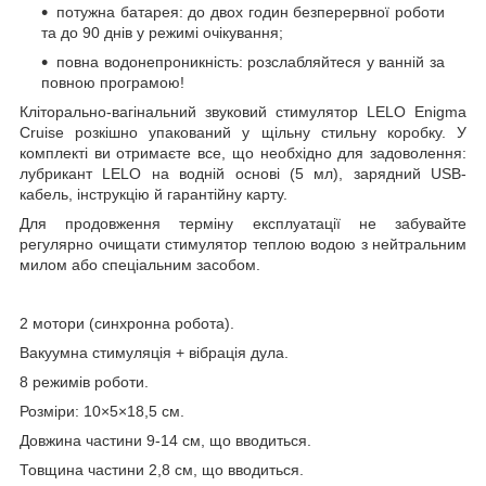
потужна батарея: до двох годин безперервної роботи
та до 90 днів у режимі очікування;
повна водонепроникність: розслабляйтеся у ванній за
повною програмою!
Кліторально-вагінальний звуковий стимулятор LELO Enigma
Cruise розкішно упакований у щільну стильну коробку. У
комплекті ви отримаєте все, що необхідно для задоволення:
лубрикант LELO на водній основі (5 мл), зарядний USB-
кабель, інструкцію й гарантійну карту.
Для продовження терміну експлуатації не забувайте
регулярно очищати стимулятор теплою водою з нейтральним
милом або спеціальним засобом.
2 мотори (синхронна робота).
Вакуумна стимуляція + вібрація дула.
8 режимів роботи.
Розміри: 10×5×18,5 см.
Довжина частини 9-14 см, що вводиться.
Товщина частини 2,8 см, що вводиться.