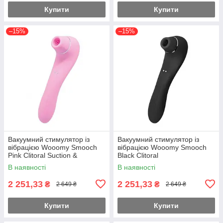
Купити
Купити
–15%
–15%
Вакуумний стимулятор із
Вакуумний стимулятор із
вібрацією Wooomy Smooch
вібрацією Wooomy Smooch
Pink Clitoral Suction &
Black Clitoral
Vibration
Suction&Vibration
В наявності
В наявності
2 251,33
2 251,33
₴
₴
2 649 ₴
2 649 ₴
Купити
Купити