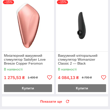
–15%
–15%
Мініатюрний вакуумний
Вакуумний кліторальний
стимулятор Satisfyer Love
стимулятор Womanizer
Breeze Copper Feromon
Classic 2 — Black
В наявності
В наявності
1 275,53
4 084,13
₴
₴
1 499 ₴
4 799 ₴
Купити
Купити
Показати ще