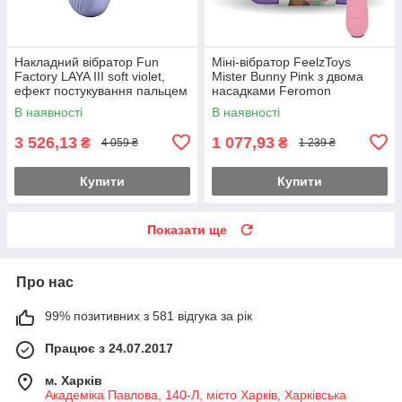
Накладний вібратор Fun
Міні-вібратор FeelzToys
Factory LAYA III soft violet,
Mister Bunny Pink з двома
ефект постукування пальцем
насадками Feromon
В наявності
В наявності
3 526,13
1 077,93
₴
₴
4 059 ₴
1 239 ₴
Купити
Купити
Показати ще
Про нас
99% позитивних з 581 відгука за рік
Працює з 24.07.2017
м. Харків
Академіка Павлова, 140-Л, місто Харків, Харківська