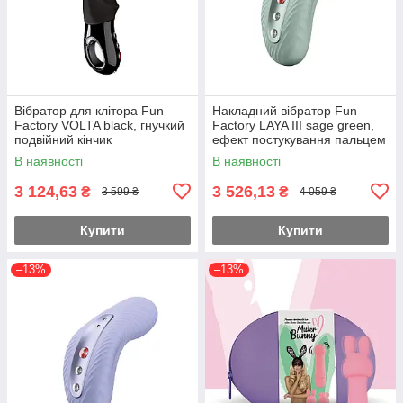
Вібратор для клітора Fun
Накладний вібратор Fun
Factory VOLTA black, гнучкий
Factory LAYA III sage green,
подвійний кінчик
ефект постукування пальцем
В наявності
В наявності
3 124,63
3 526,13
₴
₴
3 599 ₴
4 059 ₴
Купити
Купити
–13%
–13%