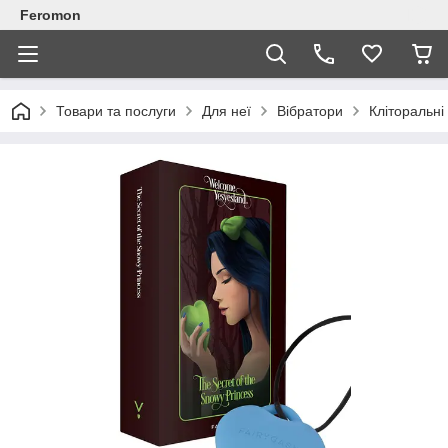
Feromon
Товари та послуги
Для неї
Вібратори
Кліторальні