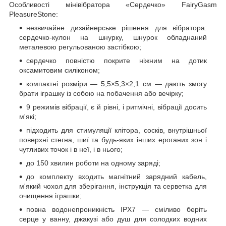
Особливості мінівібратора «Сердечко» FairyGasm
PleasureStone:
незвичайне дизайнерське рішення для вібратора:
сердечко-кулон на шнурку, шнурок обладнаний
металевою регульованою застібкою;
сердечко повністю покрите ніжним на дотик
оксамитовим силіконом;
компактні розміри — 5,5×5,3×2,1 см — дають змогу
брати іграшку із собою на побачення або вечірку;
9 режимів вібрації, є й рівні, і ритмічні, вібрації досить
м'які;
підходить для стимуляції клітора, сосків, внутрішньої
поверхні стегна, шиї та будь-яких інших ероганих зон і
чутливих точок і в неї, і в нього;
до 150 хвилин роботи на одному заряді;
до комплекту входить магнітний зарядний кабель,
м'який чохол для зберігання, інструкція та серветка для
очищення іграшки;
повна водонепроникність IPX7 — сміливо беріть
серце у ванну, джакузі або душ для солодких водних