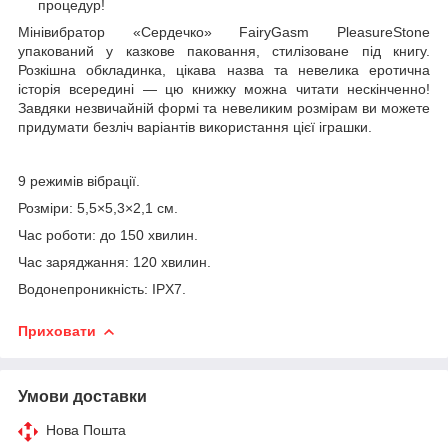
процедур!
Мінівибратор «Сердечко» FairyGasm PleasureStone
упакований у казкове паковання, стилізоване під книгу.
Розкішна обкладинка, цікава назва та невелика еротична
історія всередині — цю книжку можна читати нескінченно!
Завдяки незвичайній формі та невеликим розмірам ви можете
придумати безліч варіантів використання цієї іграшки.
9 режимів вібрації.
Розміри: 5,5×5,3×2,1 см.
Час роботи: до 150 хвилин.
Час заряджання: 120 хвилин.
Водонепроникність: IPX7.
Приховати
Умови доставки
Нова Пошта