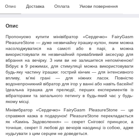
Опис
Доставка
Оплата
Умови повернення
Опис
Пропонуємо купити мінівібратор «Сердечко» FairyGasm
PleasureStone — дуже незвичайну іграшку-кулон, яким можна
насолоджуватися на самоті або в парі, а можна
використовувати як незвичайний привабливий аксесуар для
вбрання на вечірку. З ним ви не залишитеся непоміченою!
Вібрує в 9 режимах, для стимуляції можна використовувати
будь-яку частину іграшки: гострий кінчик — для інтенсивного
впливу, м'які грані — для ніжних ласок. Повністю
водонепроникний вібратор для ігор у ванні або навіть басейні!
Ідеальна іграшка для прелюдії, перших експериментів із
вібраторами та запального петингу в будь-який час у будь-
якому місці.
Мінівибратор «Сердечко» FairyGasm PleasureStone — це
справжня казка в подарунок! PleasureStone перекладається
як «Камінь Задоволення» — секрет Снігової принцеси, а
точніше, секрет її любові до вечорів наодинці із собою, адже
нудьгувати з цим серцем не доведеться.