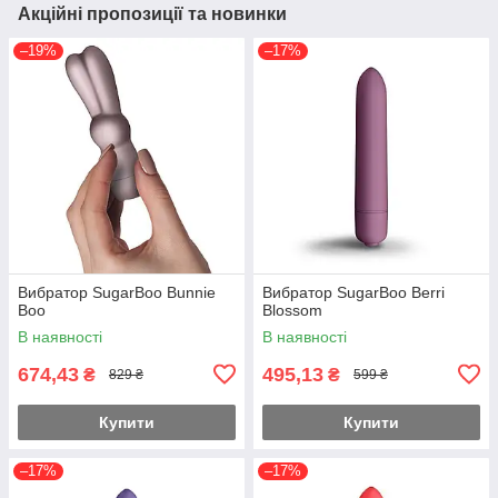
Акційні пропозиції та новинки
–19%
–17%
Вибратор SugarBoo Bunnie
Вибратор SugarBoo Berri
Boo
Blossom
В наявності
В наявності
674,43
495,13
₴
₴
829 ₴
599 ₴
Купити
Купити
–17%
–17%