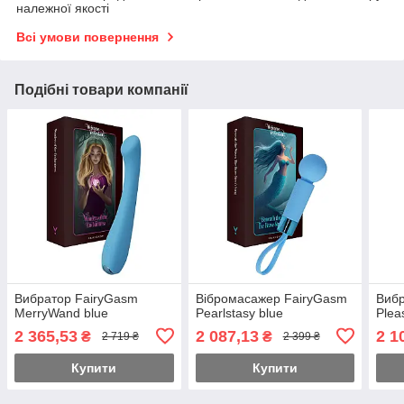
належної якості
Всі умови повернення
Подібні товари компанії
Вибратор FairyGasm
Вібромасажер FairyGasm
Вибр
MerryWand blue
Pearlstasy blue
Plea
2 365,53
2 087,13
2 1
₴
₴
2 719 ₴
2 399 ₴
Купити
Купити