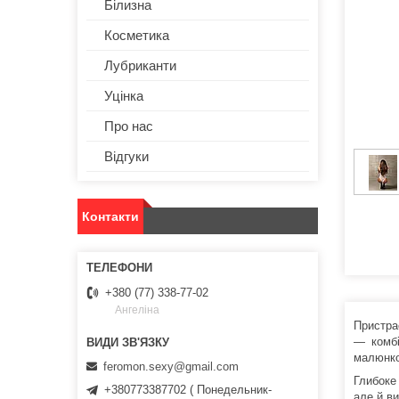
Білизна
Косметика
Лубриканти
Уцінка
Про нас
Відгуки
Контакти
+380 (77) 338-77-02
Ангеліна
Пристра
— комбі
малюнко
feromon.sexy@gmail.com
Глибоке
+380773387702 ( Понедельник-
але й ви