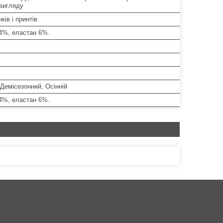
 вигляду
ків і принтів
94%, еластан 6%.
Демісезонний, Осінній
94%, еластан 6%.