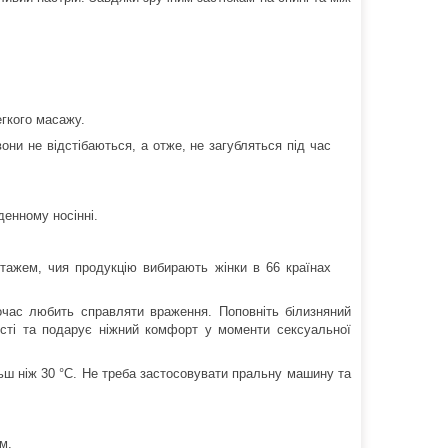
егкого масажу.
они не відстібаються, а отже, не загубляться під час
денному носінні.
тажем, чия продукцію вибирають жінки в 66 країнах
ночас любить справляти враження. Поповніть білизняний
сті та подарує ніжний комфорт у моменти сексуальної
льш ніж 30 °C. Не треба застосовувати пральну машину та
м.