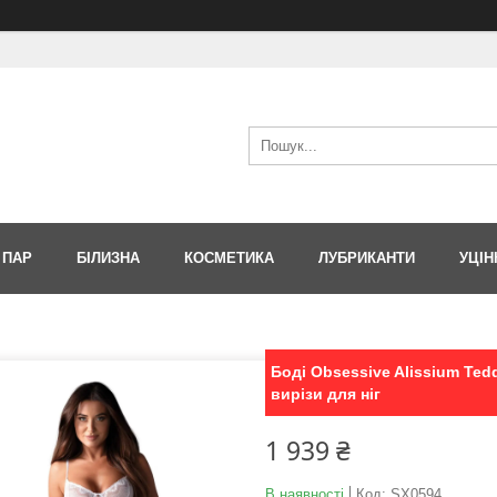
 ПАР
БІЛИЗНА
КОСМЕТИКА
ЛУБРИКАНТИ
УЦІН
Боді Obsessive Alissium Tedd
вирізи для ніг
1 939 ₴
В наявності
Код:
SX0594