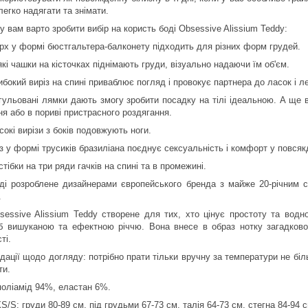
 легко надягати та знімати.
 вам варто зробити вибір на користь боді Obsessive Alissium Teddy:
рх у формі бюстгальтера-балконету підходить для різних форм грудей.
які чашки на кісточках піднімають груди, візуально надаючи їм об'єм.
ибокий виріз на спині приваблює погляд і провокує партнера до ласок і л
гульовані лямки дають змогу зробити посадку на тілі ідеальною. А ще в
ня або в пориві пристрасного роздягання.
сокі вирізи з боків подовжують ноги.
з у формі трусиків бразиліана поєднує сексуальність і комфорт у повсяк
стібки на три ряди гачків на спині та в промежині.
ді розроблене дизайнерами європейського бренда з майже 20-річним с
.
sessive Alissium Teddy створене для тих, хто цінує простоту та вод
б вишуканою та ефектною річчю. Вона внесе в образ нотку загадково
ті.
дації щодо догляду: потрібно прати тільки вручну за температури не бі
ти.
поліамід 94%, еластан 6%.
S/S: груди 80-89 см, під грудьми 67-73 см, талія 64-73 см, стегна 84-94 с