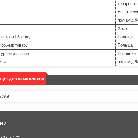
товарного
Без візерун
л
поліамід 
XS/S
еєстрації бренду
Польща
иробник товару
Польща
урний діапазон
Весняний, 
ини
поліамід 
ція для замовлення
939 ₴
 338-77-02