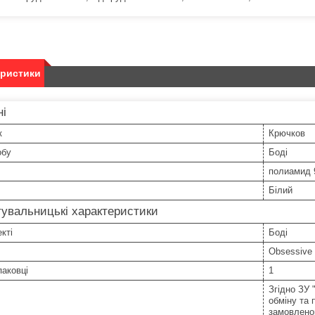
еристики
ні
к
Крючков
обу
Боді
полиамид 
Білий
увальницькі характеристики
кті
Боді
Obsessive
паковці
1
Згідно ЗУ 
обміну та 
замовленог