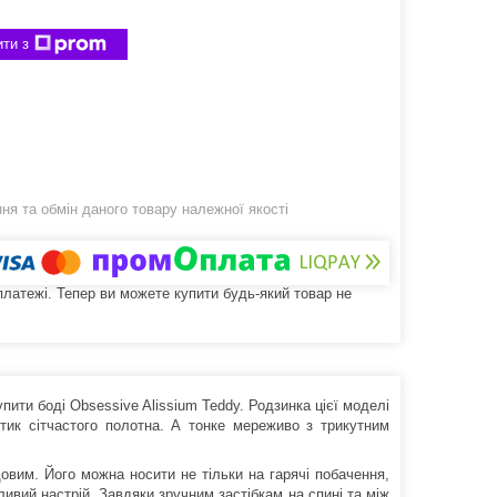
ти з
я та обмін даного товару належної якості
 платежі. Тепер ви можете купити будь-який товар не
ити боді Obsessive Alissium Teddy. Родзинка цієї моделі
тик сітчастого полотна. А тонке мереживо з трикутним
довим. Його можна носити не тільки на гарячі побачення,
ливий настрій. Завдяки зручним застібкам на спині та між