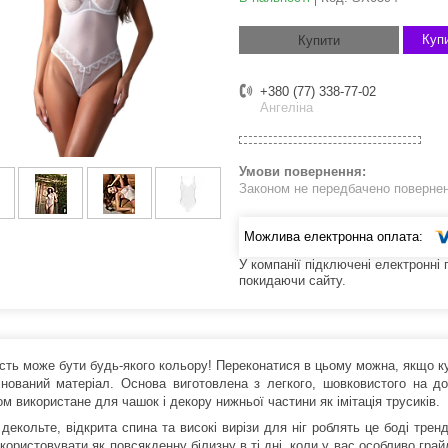
Купи
Купити
+380 (77) 338-77-02
Ангеліна
Законом не передбачено поверненн
У компанії підключені електронні
покидаючи сайту.
сть може бути будь-якого кольору! Переконатися в цьому можна, якщо куп
нований матеріал. Основа виготовлена з легкого, шовковистого на до
м використане для чашок і декору нижньої частини як імітація трусиків.
 декольте, відкрита спина та високі вирізи для ніг роблять це боді трен
користовувати як повсякденну білизну в ті дні, коли у вас особливо грай