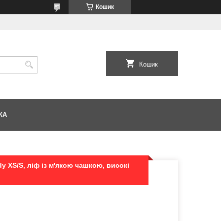
Кошик
Кошик
КА
y XS/S, ліф із м'якою чашкою, високі