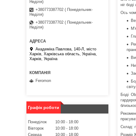
Неділя)
ніг боді
+380773387702 ( Понедельник-
Ось чому
Неділя)
Ве
+380773387702 ( Понедельник-
Неділя)
М'
Гл
Ре
Академіка Павлова, 140-Л, місто
пран
Харків, Харківська область, Україна,
Ви
Харків, Україна
Ни
За
Feromon
Бо
світу
Боді Ob
гардеро
близькос
Графік роботи
Рекомен
прасува
Понеділок
10:00
18:00
Склад: 
Вівторок
10:00
18:00
Розмір X
Середа
10:00
18:00