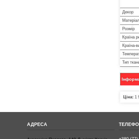
Декор
Матеріа
Розмір
Країна р
Країна-в
Температ
Тип ткан
Інформа
Ціна:
1 
+380 (77)