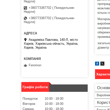
Неділя)
пропраць
+380773387702 ( Понедельник-
можливос
Неділя)
кілька с
+380773387702 ( Понедельник-
Матеріа
Неділя)
виробни
нагріва
обережн
промива
Академіка Павлова, 140-Л, місто
загальн
Харків, Харківська область, Україна,
Харків, Україна
діаметр 
Feromon
Характ
Графік роботи
Основн
Виробни
Понеділок
10:00
18:00
Корист
Вівторок
10:00
18:00
Середа
10:00
18:00
Бренд (К