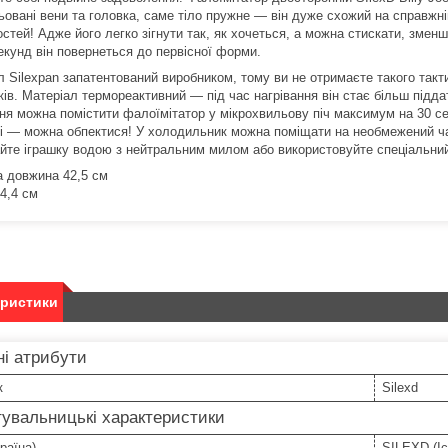
овані вени та головка, саме тіло пружне — він дуже схожий на справжній
тей! Адже його легко зігнути так, як хочеться, а можна стискати, зменш
екунд він повернеться до первісної форми.
л Silexpan запатентований виробником, тому ви не отримаєте такого такт
ків. Матеріал термореактивний — під час нагрівання він стає більш під
ння можна помістити фалоїмітатор у мікрохвильову піч максимум на 30 с
і — можна обпектися! У холодильник можна поміщати на необмежений ча
йте іграшку водою з нейтральним милом або використовуйте спеціальний
а довжина 42,5 см
4,4 см
еристики
і атрибути
к
Silexd
увальницькі характеристики
раїна)
SILEXD (Іс