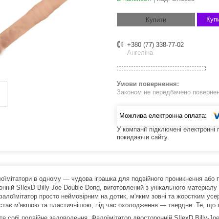
Купи
Купити
+380 (77) 338-77-02
Ангеліна
Законом не передбачено поверненн
У компанії підключені електронні
покидаючи сайту.
оїмітатори в одному — чудова іграшка для подвійного проникнення або 
нній SIlexD Billy-Joe Double Dong, виготовлений з унікального матеріалу 
фалоїмітатор просто неймовірним на дотик, м'яким зовні та жорстким усе
 стає м'якшою та пластичнішою, під час охолодження — твердне. Те, що 
е собі подвійне задоволення. Фалоїмітатор двосторонній SIlexD Billy-Joe