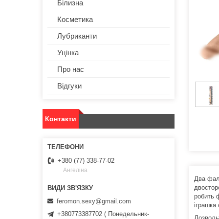
Білизна
Косметика
Лубриканти
Уцінка
Про нас
Відгуки
Контакти
+380 (77) 338-77-02
Ангеліна
Два фал
двосторо
робить 
feromon.sexy@gmail.com
іграшка
+380773387702 ( Понедельник-
Дозвольт