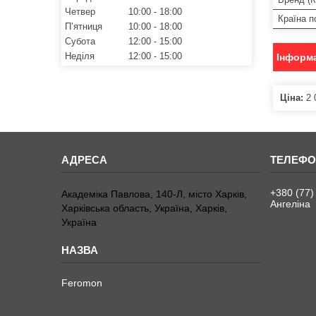
Четвер
10:00
18:00
Країна 
Пʼятниця
10:00
18:00
Субота
12:00
15:00
Неділя
12:00
15:00
Інформа
Ціна:
2 
+380 (77)
Академіка Павлова, 140-Л, місто Харків,
Ангеліна
Харківська область, Україна, Харків,
Україна
Feromon