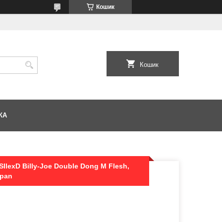
Кошик
Кошик
КА
IlexD Billy-Joe Double Dong M Flesh,
xpan