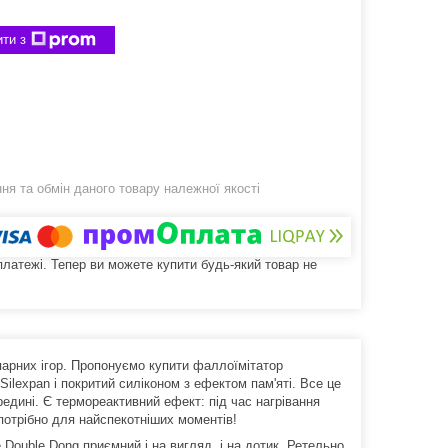
ти з
я та обмін даного товару належної якості
 платежі. Тепер ви можете купити будь-який товар не
парних ігор. Пропонуємо купити фаллоїмітатор
Silexpan і покритий силіконом з ефектом пам'яті. Все це
редині. Є термореактивний ефект: під час нагрівання
потрібно для найспекотніших моментів!
 Double Dong приємний і на вигляд, і на дотик. Ретельно