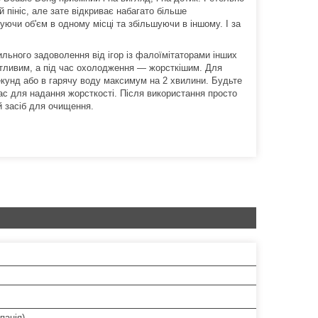
 пініс, але зате відкриває набагато більше
уючи об'єм в одному місці та збільшуючи в іншому. І за
ильного задоволення від ігор із фалоїмітаторами інших
датливим, а під час охолодження — жорсткішим. Для
екунд або в гарячу воду максимум на 2 хвилини. Будьте
с для надання жорсткості. Після використання просто
 засіб для очищення.
панія)