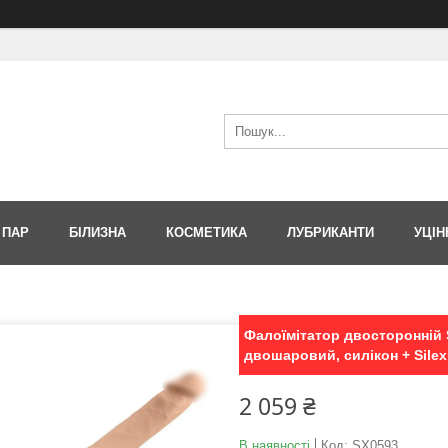
 ПАР
БІЛИЗНА
КОСМЕТИКА
ЛУБРИКАНТИ
УЦІН
Фалоїмітатор двосторонній S
двошаровий, силікон + Sile
2 059 ₴
В наявності
Код:
SX0593