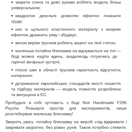
закрита спина та довгі рукави роблять модель більш
універсальною;
квадратне декольте дозволяє ефектно показати
груди;
низ із щільного еластичного матеріалу з мокрим
ефектом дражнить уяву і збуджує;
високі вирізи трусиків роблять акцент на лінії стегон;
маленька потайна блискавка на відчувається на тілі —
боді можна надіти вдень, заздалегідь готуючись до
гарячої вечірньої зустрічі;
плоскі шви в області трусиків гарантують відсутність
натирання;
дотримання європейських стандартів якості пошиття
та підбору матеріалів — модель повністю розроблена
та випущена в ЄС.
Пробудьте в собі чуттєвість з боді Noir Handmade F296
Psyche. Розширте простір для експериментів, лише
розстебнувши маленьку блискавку!
Зверніть увагу: потайну блискавку на виробі слід відкривати і
закривати акуратно, без різких рухів. Також потрібно стежити,