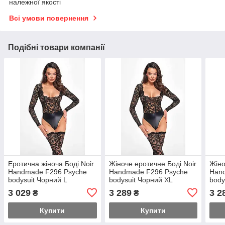
належної якості
Всі умови повернення
Подібні товари компанії
Еротична жіноча Боді Noir
Жіноче еротичне Боді Noir
Жіно
Handmade F296 Psyche
Handmade F296 Psyche
Han
bodysuit Чорний L
bodysuit Чорний XL
body
(SX0215)
(SX0216)
(SX0
3 029
3 289
3 2
₴
₴
Купити
Купити