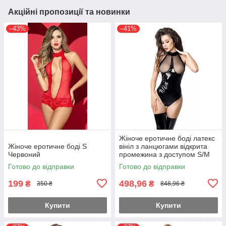
Акційні пропозиції та новинки
–43%
–41%
Жіноче еротичне боді латекс
Жіноче еротичне боді S
вініл з ланцюгами відкрита
Червоний
промежина з доступом S/M
Чорний
Готово до відправки
Готово до відправки
199
498,96
₴
₴
350 ₴
848,96 ₴
Купити
Купити