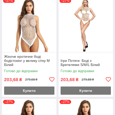
–27%
–27%
Жіноче еротичне боді
бодістокінг у велику сітку M
Ігри Потяги: Боді з
Білий
Бретелями S/M/L Білий
Готово до відправки
Готово до відправки
203,68
203,68
₴
₴
279,68 ₴
279,68 ₴
Купити
Купити
–27%
–27%