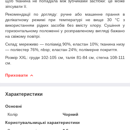
щоб тканина не попадала між зубчиками застібки: це може
зіпсувати її.
Рекомендації по догляду: ручне або машинне прання в
делікатному режимі при температурі не вище 30 °C з
використанням рідких засобів без вмісту хлору. Сушіння у
горизонтальному положенні у розправленому вигляді бажано
на свіжому повітрі.
Склад: мереживо — поліамід 90%, еластан 10%; тканина низу
— поліестер 76%, nbsp; еластан 24%; полімерне покриття.
Розмір XXL: груди 102-105 см, талія 81-84 см, стегна 108-111
см.
Приховати
Характеристики
Основні
Колір
Чорний
Користувальницькі характеристики