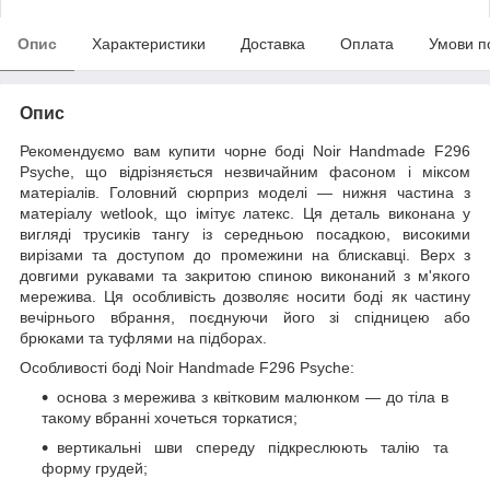
Опис
Характеристики
Доставка
Оплата
Умови п
Опис
Рекомендуємо вам купити чорне боді Noir Handmade F296
Psyche, що відрізняється незвичайним фасоном і міксом
матеріалів. Головний сюрприз моделі — нижня частина з
матеріалу wetlook, що імітує латекс. Ця деталь виконана у
вигляді трусиків тангу із середньою посадкою, високими
вирізами та доступом до промежини на блискавці. Верх з
довгими рукавами та закритою спиною виконаний з м'якого
мережива. Ця особливість дозволяє носити боді як частину
вечірнього вбрання, поєднуючи його зі спідницею або
брюками та туфлями на підборах.
Особливості боді Noir Handmade F296 Psyche:
основа з мережива з квітковим малюнком — до тіла в
такому вбранні хочеться торкатися;
вертикальні шви спереду підкреслюють талію та
форму грудей;