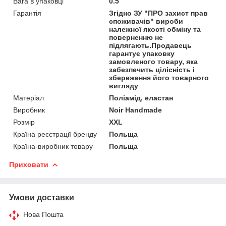
Вага в упаковці
0.5
Гарантія
Згідно ЗУ "ПРО захист прав
споживачів" вироби
належної якості обміну та
поверненню не
підлягають.Продавець
гарантує упаковку
замовленого товару, яка
забезпечить цілісність і
збереження його товарного
вигляду
Матеріал
Поліамід, еластан
Виробник
Noir Handmade
Розмір
XXL
Країна реєстрації бренду
Польща
Країна-виробник товару
Польща
Приховати
Умови доставки
Нова Пошта