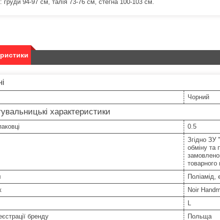
: груди 94-97 см, талія 73-76 см, стегна 100-103 см.
еристики
ні
Чорний
увальницькі характеристики
паковці
0.5
Згідно ЗУ 
обміну та 
замовленог
товарного
л
Поліамід, 
к
Noir Hand
L
еєстрації бренду
Польща