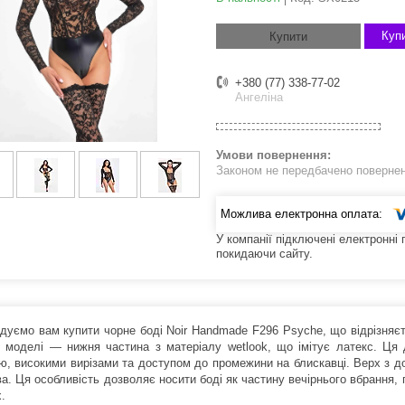
Купи
Купити
+380 (77) 338-77-02
Ангеліна
Законом не передбачено поверненн
У компанії підключені електронні
покидаючи сайту.
дуємо вам купити чорне боді Noir Handmade F296 Psyche, що відрізняєт
 моделі — нижня частина з матеріалу wetlook, що імітує латекс. Ця 
ю, високими вирізами та доступом до промежини на блискавці. Верх з д
а. Ця особливість дозволяє носити боді як частину вечірнього вбрання,
х.