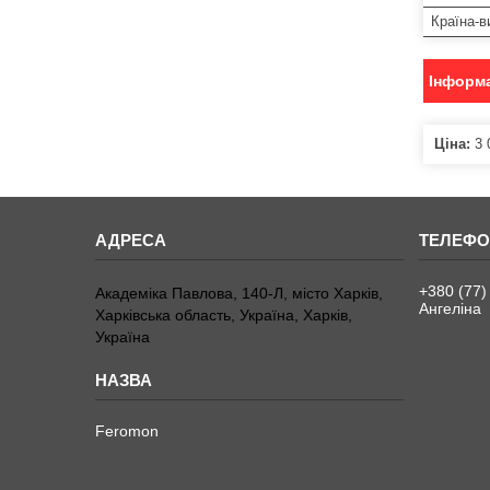
Країна-в
Інформа
Ціна:
3 
+380 (77)
Академіка Павлова, 140-Л, місто Харків,
Ангеліна
Харківська область, Україна, Харків,
Україна
Feromon