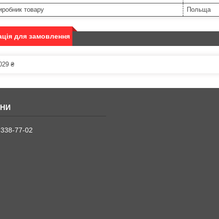
иробник товару
Польща
ція для замовлення
029 ₴
 338-77-02