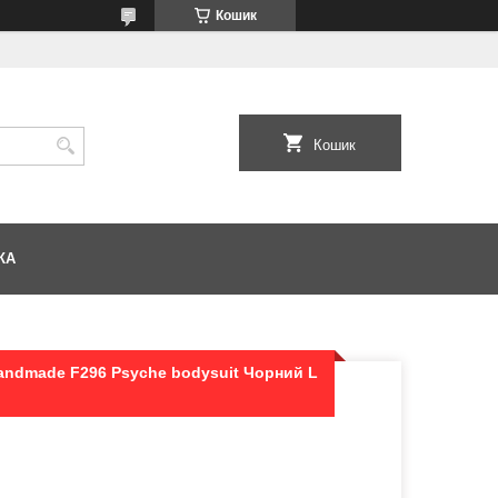
Кошик
Кошик
КА
Handmade F296 Psyche bodysuit Чорний L