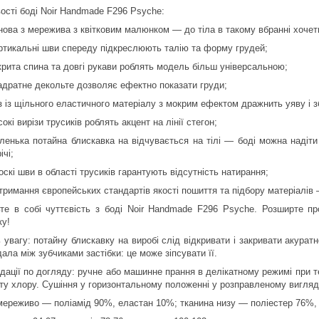
ості боді Noir Handmade F296 Psyche:
нова з мережива з квітковим малюнком — до тіла в такому вбранні хочет
ртикальні шви спереду підкреслюють талію та форму грудей;
крита спина та довгі рукави роблять модель більш універсальною;
адратне декольте дозволяє ефектно показати груди;
з із щільного еластичного матеріалу з мокрим ефектом дражнить уяву і 
сокі вирізи трусиків роблять акцент на лінії стегон;
ленька потайна блискавка на відчувається на тілі — боді можна надіти
ічі;
оскі шви в області трусиків гарантують відсутність натирання;
тримання європейських стандартів якості пошиття та підбору матеріалі
те в собі чуттєвість з боді Noir Handmade F296 Psyche. Розширте п
ку!
 увагу: потайну блискавку на виробі слід відкривати і закривати акуратн
ала між зубчиками застібки: це може зіпсувати її.
дації по догляду: ручне або машинне прання в делікатному режимі при т
сту хлору. Сушіння у горизонтальному положенні у розправленому вигляді
мереживо — поліамід 90%, еластан 10%; тканина низу — поліестер 76%, 