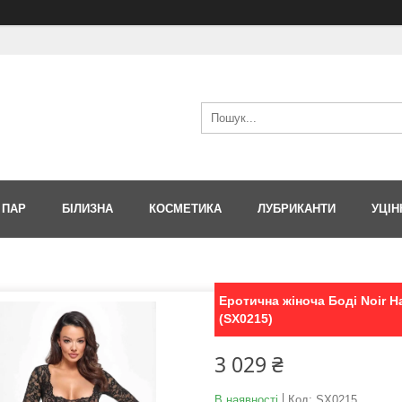
 ПАР
БІЛИЗНА
КОСМЕТИКА
ЛУБРИКАНТИ
УЦІН
Еротична жіноча Боді Noir 
(SX0215)
3 029 ₴
В наявності
Код:
SX0215