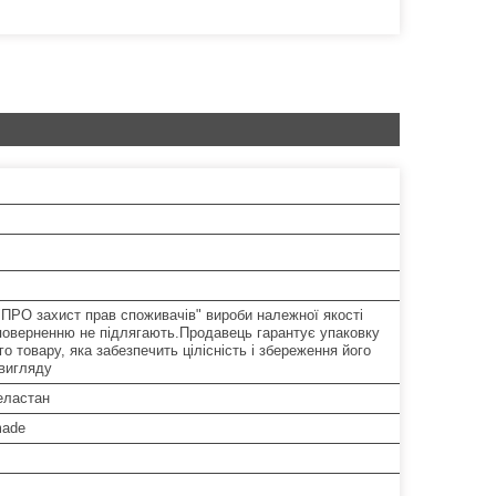
"ПРО захист прав споживачів" вироби належної якості
поверненню не підлягають.Продавець гарантує упаковку
о товару, яка забезпечить цілісність і збереження його
 вигляду
еластан
made