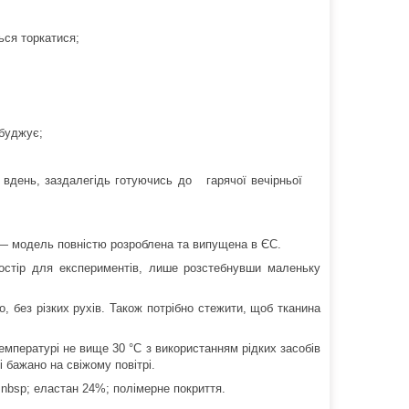
ься торкатися;
збуджує;
 вдень, заздалегідь готуючись до гарячої вечірньої
в — модель повністю розроблена та випущена в ЄС.
ростір для експериментів, лише розстебнувши маленьку
о, без різких рухів. Також потрібно стежити, щоб тканина
емпературі не вище 30 °C з використанням рідких засобів
 бажано на свіжому повітрі.
nbsp; еластан 24%; полімерне покриття.