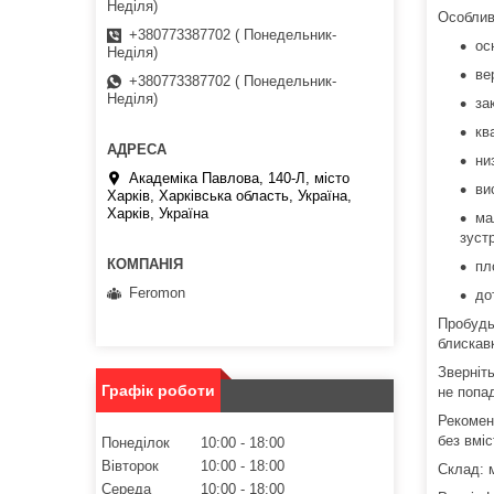
Неділя)
Особлив
+380773387702 ( Понедельник-
ос
Неділя)
ве
+380773387702 ( Понедельник-
Неділя)
за
кв
ни
Академіка Павлова, 140-Л, місто
ви
Харків, Харківська область, Україна,
Харків, Україна
ма
зустр
пл
Feromon
до
Пробудь
блискав
Зверніть
Графік роботи
не попад
Рекомен
без вмі
Понеділок
10:00
18:00
Вівторок
10:00
18:00
Склад: 
Середа
10:00
18:00