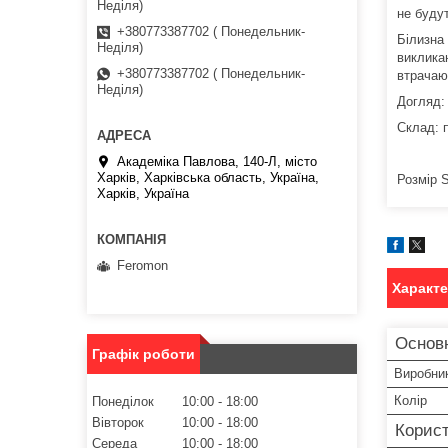
Неділя)
не буду
+380773387702 ( Понедельник-
Білизна
Неділя)
виклика
+380773387702 ( Понедельник-
втрачают
Неділя)
Догляд:
Склад: 
Академіка Павлова, 140-Л, місто
Харків, Харківська область, Україна,
Розмір 
Харків, Україна
Feromon
Характ
Основ
Графік роботи
Виробни
Колір
Понеділок
10:00
18:00
Вівторок
10:00
18:00
Корист
Середа
10:00
18:00