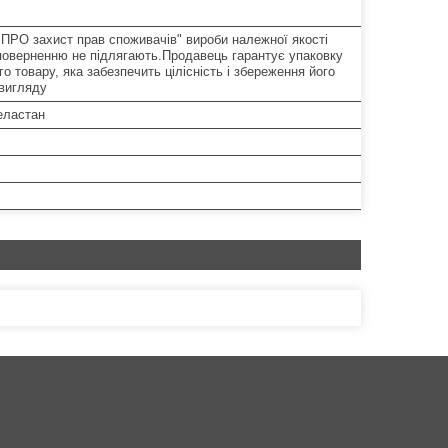
"ПРО захист прав споживачів" вироби належної якості
поверненню не підлягають.Продавець гарантує упаковку
о товару, яка забезпечить цілісність і збереження його
 вигляду
еластан