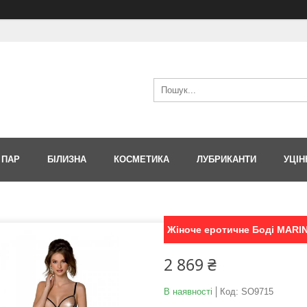
 ПАР
БІЛИЗНА
КОСМЕТИКА
ЛУБРИКАНТИ
УЦІН
Жіноче еротичне Боді MARI
2 869 ₴
В наявності
Код:
SO9715