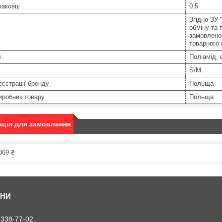
паковці
0.5
Згідно ЗУ 
обміну та 
замовленог
товарного
л
Поліамід, 
S/M
еєстрації бренду
Польща
иробник товару
Польща
ція для замовлення
869 ₴
 338-77-02