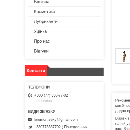
Білизна
Косметика
Лубриканти
Уцінка
Про нас
Відгуки
Контакти
+380 (77) 338-77-02
Рекомен
Ангеліна
комбіно
додає е
Вирізи з
feromon.sexy@gmail.com
на ній 
+380773387702 ( Понедельник-
застіба