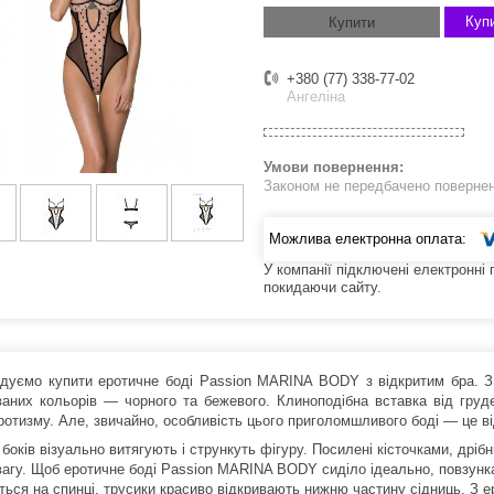
Купи
Купити
+380 (77) 338-77-02
Ангеліна
Законом не передбачено поверненн
У компанії підключені електронні
покидаючи сайту.
дуємо купити еротичне боді Passion MARINA BODY з відкритим бра. З бо
ваних кольорів — чорного та бежевого. Клиноподібна вставка від груд
ротизму. Але, звичайно, особливість цього приголомшливого боді — це ві
 боків візуально витягують і стрункуть фігуру. Посилені кісточками, дрі
увагу. Щоб еротичне боді Passion MARINA BODY сиділо ідеально, повзун
ється на спинці, трусики красиво відкривають нижню частину сідниць. З