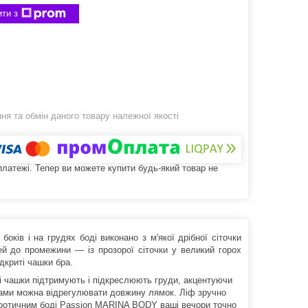
ти з
я та обмін даного товару належної якості
 платежі. Тепер ви можете купити будь-який товар не
ків і на грудях боді виконано з м'якої дрібної сіточки
ей до промежини — із прозорої сіточки у великий горох
дкриті чашки бра.
бні чашки підтримують і підкреслюють груди, акцентуючи
ками можна відрегулювати довжину лямок. Ліф зручно
 еротичним боді Passion MARINA BODY ваші вечори точно