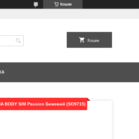
Кошик
Кошик
КА
NA BODY S/M Passion Бежевий (SO9715)