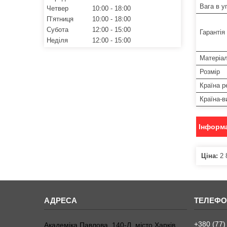
Вага в у
Четвер
10:00
18:00
Пʼятниця
10:00
18:00
Субота
12:00
15:00
Гарантія
Неділя
12:00
15:00
Матеріа
Розмір
Країна р
Країна-в
Інформа
Ціна:
2 
+380 (77)
Академіка Павлова, 140-Л, місто Харків,