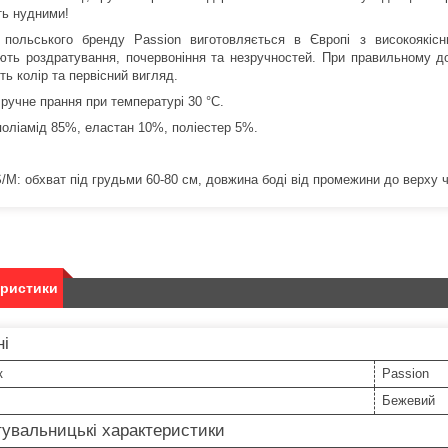
ть нудними!
 польського бренду Passion виготовляється в Європі з високоякіс
ють роздратування, почервоніння та незручностей. При правильному до
ь колір та первісний вигляд.
 ручне прання при температурі 30 °C.
поліамід 85%, еластан 10%, поліестер 5%.
S/M: обхват під грудьми 60-80 см, довжина боді від промежини до верху 
еристики
ні
к
Passion
Бежевий
увальницькі характеристики