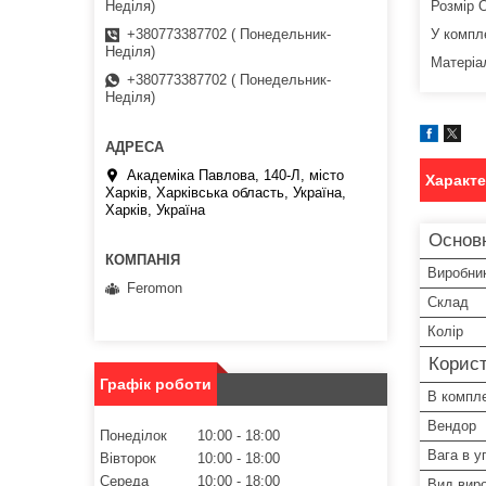
Неділя)
Розмір O
+380773387702 ( Понедельник-
У компле
Неділя)
Матеріал
+380773387702 ( Понедельник-
Неділя)
Академіка Павлова, 140-Л, місто
Характ
Харків, Харківська область, Україна,
Харків, Україна
Основ
Виробни
Feromon
Склад
Колір
Корист
Графік роботи
В компле
Вендор
Понеділок
10:00
18:00
Вага в у
Вівторок
10:00
18:00
Середа
10:00
18:00
Вид вир