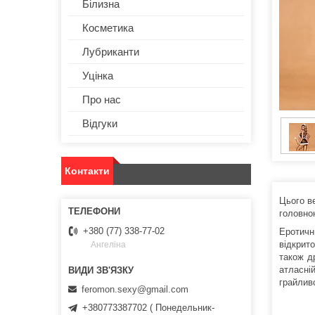
Білизна
Косметика
Лубриканти
Уцінка
Про нас
Відгуки
Контакти
Цього в
головно
+380 (77) 338-77-02
Еротичн
відкрито
Ангеліна
також д
атласні
грайливої
feromon.sexy@gmail.com
+380773387702 ( Понедельник-