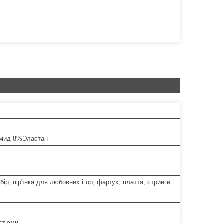
мид 8%Эластан
бір, пір'їнка для любовних ігор, фартух, плаття, стринги.
остюми