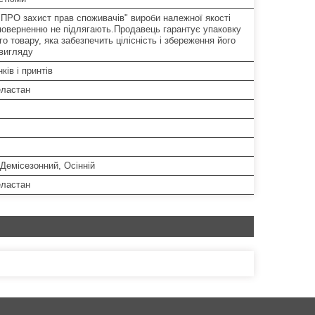
"ПРО захист прав споживачів" вироби належної якості
поверненню не підлягають.Продавець гарантує упаковку
о товару, яка забезпечить цілісність і збереження його
 вигляду
ків і принтів
еластан
Демісезонний, Осінній
еластан