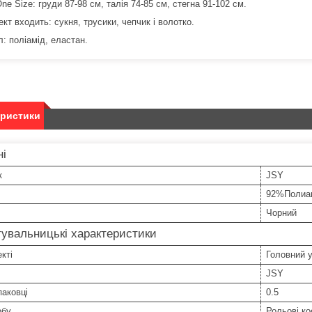
ne Size: груди 87-98 см, талія 74-85 см, стегна 91-102 см.
кт входить: сукня, трусики, чепчик і волотко.
: поліамід, еластан.
еристики
ні
к
JSY
92%Полиа
Чорний
увальницькі характеристики
кті
Головний у
JSY
паковці
0.5
обу
Рольові к