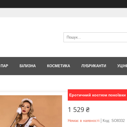
 ПАР
БІЛИЗНА
КОСМЕТИКА
ЛУБРИКАНТИ
УЦІН
Еротичний костюм покоївки J
1 529 ₴
Немає в наявності
Код:
SO8332