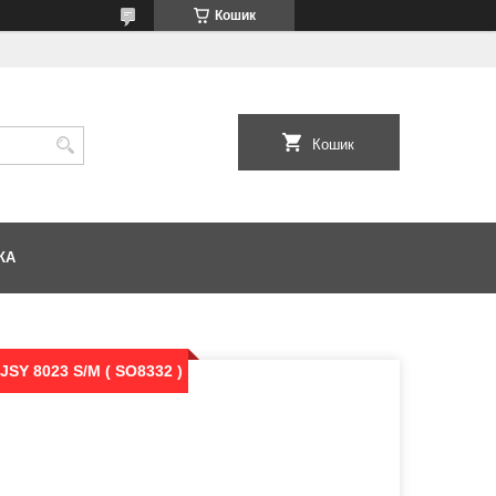
Кошик
Кошик
КА
SY 8023 S/M ( SO8332 )