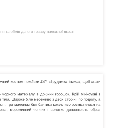
я та обмін даного товару належної якості
тичний костюм покоївки JSY «Трудяжка Емма», щоб стати
орного матеріалу в дрібний горошок. Крій міні-сукні з
 тіла. Широке біле мереживо з двох сторін і по подолу, а
ті. Три маленькі білі бантики кокетливо розмістилися на
оясі, мереживний чепчик і волотко доповнюють образ