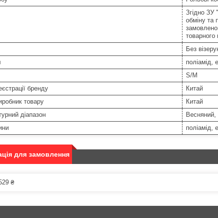
Згідно ЗУ 
обміну та 
замовленог
товарного
Без візерун
л
поліамід, 
S/M
еєстрації бренду
Китай
иробник товару
Китай
урний діапазон
Весняний, 
ини
поліамід, 
ція для замовлення
529 ₴