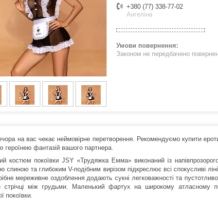
+380 (77) 338-77-02
Ангеліна
Законом не передбачено поверненн
ечора на вас чекає неймовірне перетворення. Рекомендуємо купити еро
ю героїнею фантазій вашого партнера.
ий костюм покоївки JSY «Трудяжка Емма» виконаний із напівпрозорого ч
ю спиною та глибоким V-подібним вирізом підкреслює всі спокусливі лінії
рібне мереживне оздоблення додають сукні легковажності та пустотливос
й стрічці між грудьми. Маленький фартух на широкому атласному п
 ​​покоївки.