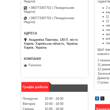
Неділя)
гаджеті
+380773387702 ( Понедельник-
2 
Неділя)
ва
11
+380773387702 ( Понедельник-
12
Неділя)
не
ле
як
м'
Академіка Павлова, 140-Л, місто
по
Харків, Харківська область, Україна,
Харків, Україна
Щоб вак
кожного
2 незал
11 режим
Feromon
12 режим
Загальні
Діаметр 
Ступінь 
Графік роботи
Понеділок
10:00
18:00
Вівторок
10:00
18:00
Характ
Середа
10:00
18:00