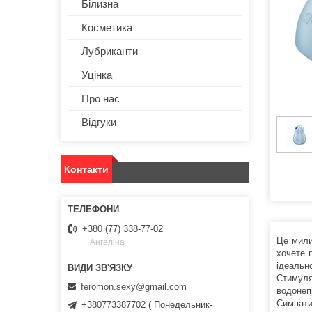
Білизна
Косметика
Лубриканти
Уцінка
Про нас
Відгуки
Контакти
+380 (77) 338-77-02
Це мили
Ангеліна
хочете 
ідеальн
Стимуля
feromon.sexy@gmail.com
водонепр
Симпати
+380773387702 ( Понедельник-