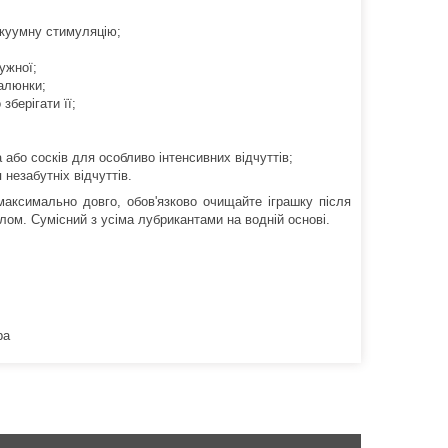
акуумну стимуляцію;
тужної;
малюнки;
берігати її;
або сосків для особливо інтенсивних відчуттів;
незабутніх відчуттів.
максимально довго, обов'язково очищайте іграшку після
ом. Сумісний з усіма лубрикантами на водній основі.
ра