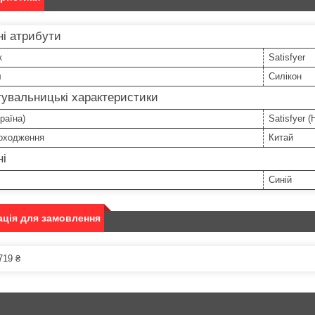
і атрибути
к
Satisfyer
л
Силікон
увальницькі характеристики
раїна)
Satisfyer 
походження
Китай
ні
Синій
ція для замовлення
719 ₴