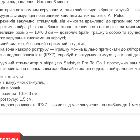
в для задоволення. Його особливості:
мотори з автономним керуванням, один забезпечує вібрацію, другий — в
куумна стимуляція повітряними хвилями за технологією Air Pulse;
 режимів вакуумної стимуляції, від ніжної та дражливої ​​до оргазмічно по
 режимів вібрації: рівна вібрація різної інтенсивності плюс різні ритмічні 
великий розмір — 10×6,3 см — дозволяє брати іграшку з собою та зручно з
гке керування кнопками на корпусі;
існий силікон, безпечний і приємний на дотик;
яка зона навколо розтрубу — іграшку можна щільно притискати до клітора 
вна водонепроникність (IPX7): спробуйте вакуумну стимуляцію у воді для 
уумний стимулятор з вібрацією Satisfyer Pro To Go 1 прослужив вам 
 використання спеціальним засобом або теплою водою з нейтральним мил
ежні двигуни.
ів вакуумної стимуляції.
ів вібрації.
 розміри: 10×6,3 см.
розтрубу: 1,5 см.
водонепроникності: IPX7 – захист під час занурення на глибину до 1 мет
еристики