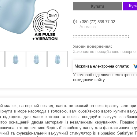
Купи
Купити
+380 (77) 338-77-02
Ангеліна
Законом не передбачено поверненн
У компанії підключені електронні
покидаючи сайту.
й малюк, на перший погляд, навіть не схожий на секс-іграшку, але при
пірнути в море насолоди з головою, вам обов'язково варто купити вакуу
о підходить для ласок клітора та сосків: поєднуйте вакуум із вібра
тор оснащений двома моторами із незалежним керуванням. Працює в 
оникна, так що сміливо беріть її із собою у ванну для фантастичних відч
чний та функціональний вакуумний стимулятор із вібрацією Satisfyer P