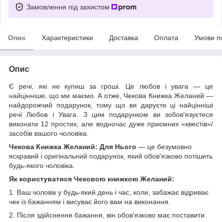
Замовлення під захистом
Опис
Характеристики
Доставка
Оплата
Умови п
Опис
Є речі, які не купиш за гроші. Це любов і увага — це
найцінніше, що ми маємо. А отже, Чекова Книжка Желаний —
найдорожчий подарунок, тому що ви даруєте ці найцінніші
речі Любов і Увага. З цим подарунком ви зобов'язуєтеся
виконати 12 простих, але водночас дуже приємних «квестів»/
засобів вашого чоловіка.
Чекова Книжка Желаний: Для Нього
— це безумовно
яскравий і оригінальний подарунок, який обов'язково потішить
будь-якого чоловіка.
Як користуватися Чековою книжкою Желаний:
1. Ваш чоловік у будь-який день і час, коли, забажає відриває
чек із бажанням і висуває його вам на виконання.
2. Після здійснення бажання, він обов'язково має поставити