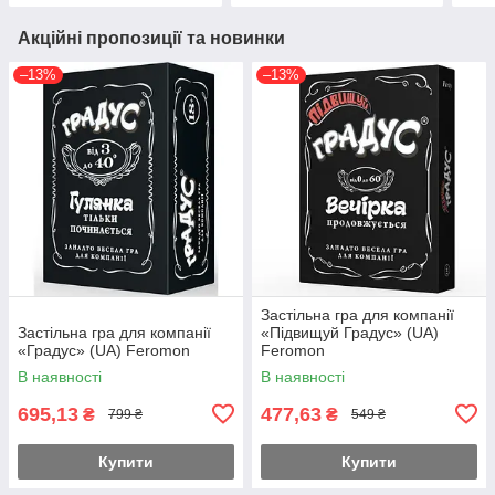
Акційні пропозиції та новинки
–13%
–13%
Застільна гра для компанії
Застільна гра для компанії
«Підвищуй Градус» (UA)
«Градус» (UA) Feromon
Feromon
В наявності
В наявності
695,13
477,63
₴
₴
799 ₴
549 ₴
Купити
Купити