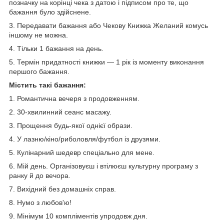
позначку на корінці чека з датою і підписом про те, що
бажання було здійснене.
3. Передавати бажання або Чекову Книжка Желаний комусь
іншому не можна.
4. Тільки 1 бажання на день.
5. Термін придатності книжки — 1 рік із моменту виконання
першого бажання.
Містить такі бажання:
1. Романтична вечеря з продовженням.
2. 30-хвилинний сеанс масажу.
3. Прощення будь-якої однієї образи.
4. У лазню/кіно/риболовля/футбол із друзями.
5. Кулінарний шедевр спеціально для мене.
6. Мій день. Організовуєш і втілюєш культурну програму з
ранку й до вечора.
7. Вихідний без домашніх справ.
8. Нумо з любов'ю!
9. Мінімум 10 компліментів упродовж дня.