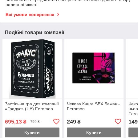
належної якості
Всі умови повернення
Подібні товари компанії
Застільна гра для компанії
Чекова Книга SEX Бажань
Чеко
«Градус» (UA) Feromon
Feromon
ньог
Fer
695,13
249
149
₴
₴
799 ₴
Купити
Купити