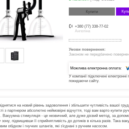
Купи
Купити
+380 (77) 338-77-02
Ангеліна
Законом не передбачено поверненн
У компанії підключені електронні
покидаючи сайту.
іднятися на новий рівень задоволення і збільшити чутливість вашої груд
сті з партнером абсолютно неймовірні відчуття, тоді вам варто купити р
. Вакуумна стимуляція - це незвичний, але дуже дієвий метод, за допом
 зону, підвищивши її сприйнятливість до дотиків в кілька разів. Така в
вим обідком і гнучких шлангів, які з'єднані з ручним насосом.