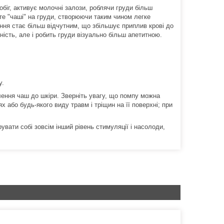
біг, активує молочні залози, роблячи груди більш
те "чаші" на груди, створюючи таким чином легке
ання стає більш відчутним, що збільшує приплив крові до
ність, але і робить груди візуально більш апетитною.
у.
ення чаш до шкіри. Зверніть увагу, що помпу можна
х або будь-якого виду травм і тріщин на її поверхні; при
вати собі зовсім інший рівень стимуляції і насолоди,