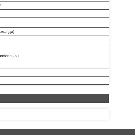
у
ерланди)
ик/силікон