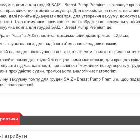
акуумна помпа для грудей SAIZ - Breast Pump Premium - покращує кровоо
ю і вразливою до інтимної стимуляції. Для використання помпи, ви стави
ння, далі почніть відкачувати повітря, для утворення вакууму, всмоктув
 сосків. Така стимуляція посилює не тільки збудження і сексуальну актив
акуумна помпа для грудей SAIZ - Breast Pump Premium це:
уратні "чаші" з ABS-пластика, максимальний діаметр яких - 12,8 см;
мові гнучкі шланги, для надійного з'єднання складових помпи;
чний насос для відкачування повітря, з важелем швидкого скидання тиск
товуйте помпу для грудей зі спеціальними мастилами, для кращого кріпл
овувати під час вагітності; при наявності можливих новоутворень у грудя
х з прохідністю судин, тромбозах та аналогічних патологіях.
ручну вакуумну помпу для грудей SAIZ - Breast Pump Premium, щоб подару
ня і задоволення!
еристики
і атрибути