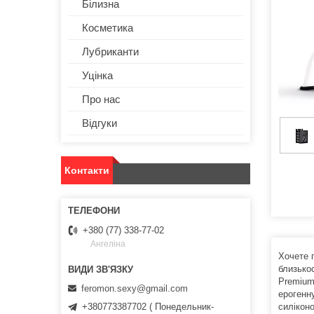
Білизна
Косметика
Лубриканти
Уцінка
Про нас
Відгуки
Контакти
+380 (77) 338-77-02
Ангеліна
Хочете п
близько
Premium
feromon.sexy@gmail.com
ерогенну
+380773387702 ( Понедельник-
силіконо