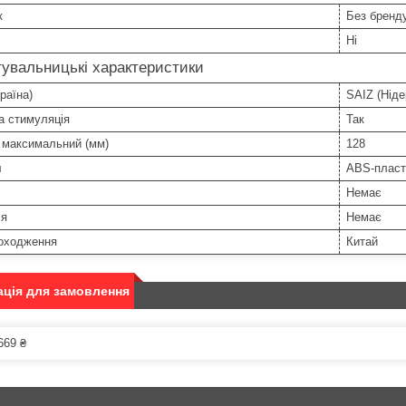
к
Без бренд
Ні
увальницькі характеристики
раїна)
SAIZ (Нід
а стимуляція
Так
 максимальний (мм)
128
л
ABS-пласт
Немає
ія
Немає
походження
Китай
ція для замовлення
669 ₴