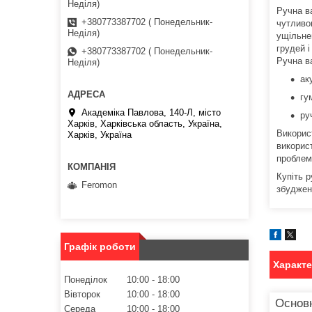
Неділя)
Ручна в
+380773387702 ( Понедельник-
чутливо
Неділя)
ущільне
грудей і
+380773387702 ( Понедельник-
Ручна в
Неділя)
ак
гу
Академіка Павлова, 140-Л, місто
ру
Харків, Харківська область, Україна,
Викорис
Харків, Україна
використ
проблема
Купіть 
Feromon
збуджен
Графік роботи
Характ
Понеділок
10:00
18:00
Вівторок
10:00
18:00
Основн
Середа
10:00
18:00