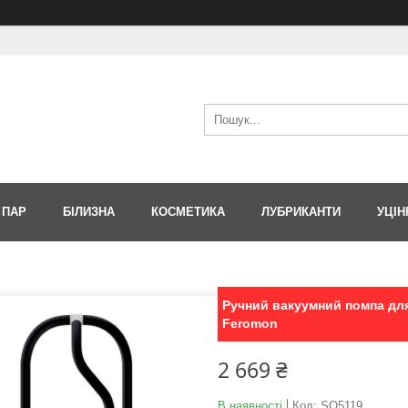
 ПАР
БІЛИЗНА
КОСМЕТИКА
ЛУБРИКАНТИ
УЦІН
Ручний вакуумний помпа для
Feromon
2 669 ₴
В наявності
Код:
SO5119