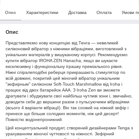
Опис
Характеристики
Доставка
Оплата
Умови п
Опис
Представляємо нову концепцію від Тенга — невеликий
силіконовий вібратор з ніжними вібраціями, виготовлений з
унікальних матеріалів у вишуканому корпусі. Рекомендуємо
купити вібратор IROHA ZEN Hanacha, якщо ви шукаєте
ексклюзивну і функціональну іграшку преміального рівня.
Ніжні спіралеподібні реберця прикрашають стимулятор по
всій довжині, покритий цей жіночий вібратор унікальним
"зефирным" силіконом Soft-Touch Marshmallow від Iroha і
працює від двох батарейок ААА. З Iroha Zen ви зможете
дратувати і збуджувати свої найбільш чутливі зони і, звичайно,
доводити себе до вершини разом з пульсуючими вібраціями
(всього 4 варіанти вібрації). Він так схожий на ніжний зефір і
принесе ще більше солодких моментів, ніж цей десерт!
Повністю водонепроникний.
Цей концептуальний продукт, створений дизайнерами Tenga з
урахуванням жіночої чуттєвості та ніжності. Зефірний