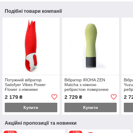
Подібні товари компанії
Потужний вібратор
Вібратор IROHA ZEN
Вібр
Satisfyer Vibes Power
Matcha з ніжною
Yuzu
Flower з ніжними
ребристою поверхнею
реб
пелюстками, що тріпотять,
Feromon
Fer
2 179
2 729
2 7
₴
₴
12 режимів роботи
Feromon
Купити
Купити
Акційні пропозиції та новинки
–15%
–13%