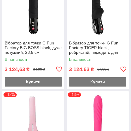
Вібратор для точки G Fun
Вібратор для точки G Fun
Factory BIG BOSS black, дуже
Factory TIGER black,
потужний, 23,5 см
ребристий, підходить для
анальної стимуляції
В наявності
В наявності
3 124,63
3 124,63
₴
₴
3 599 ₴
3 599 ₴
Купити
Купити
–13%
–13%