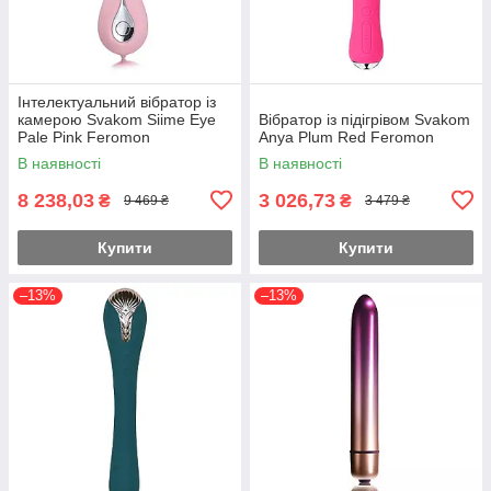
Інтелектуальний вібратор із
камерою Svakom Siime Eye
Вібратор із підігрівом Svakom
Pale Pink Feromon
Anya Plum Red Feromon
В наявності
В наявності
8 238,03
3 026,73
₴
₴
9 469 ₴
3 479 ₴
Купити
Купити
–13%
–13%