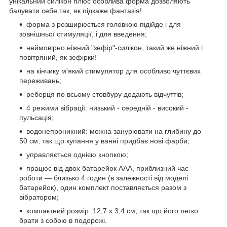
унікальний силікон плюс особлива форма дозволяють
балувати себе так, як підкаже фантазія!
форма з розширюється головкою підійде і для
зовнішньої стимуляції, і для введення;
неймовірно ніжний "зефір"-силікон, такий же ніжний і
повітряний, як зефірки!
на кінчику м'який стимулятор для особливо чуттєвих
переживань;
реберця по всьому стовбуру додають відчуттів;
4 режими вібрації: низький - середній - високий -
пульсація;
водонепроникний: можна занурювати на глибину до
50 см, так що купання у ванні придбає нові фарби;
управляється однією кнопкою;
працює від двох батарейок ААА, приблизний час
роботи — близько 4 годин (в залежності від моделі
батарейок), один комплект поставляється разом з
вібратором;
компактний розмір: 12,7 х 3,4 см, так що його легко
брати з собою в подорожі.