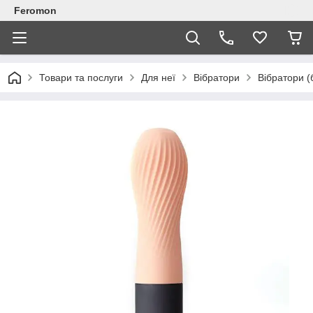
Feromon
Товари та послуги
Для неї
Вібратори
Вібратори (