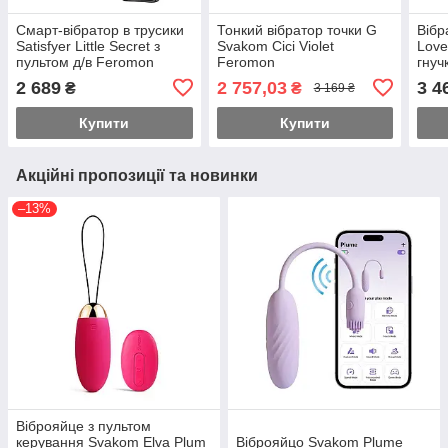
Смарт-вібратор в трусики
Тонкий вібратор точки G
Вібр
Satisfyer Little Secret з
Svakom Cici Violet
Love
пультом д/в Feromon
Feromon
гнуч
стим
2 689
2 757,03
3 4
₴
₴
3 169 ₴
мот
Купити
Купити
Акційні пропозиції та новинки
–13%
Віброяйце з пультом
керування Svakom Elva Plum
Віброяйцо Svakom Plume