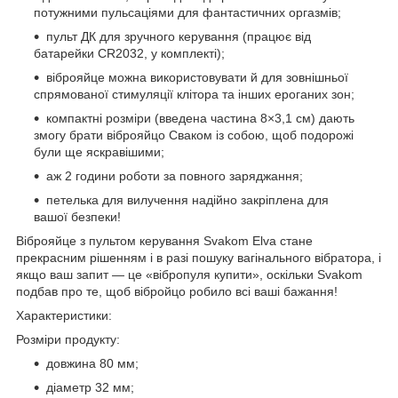
потужними пульсаціями для фантастичних оргазмів;
пульт ДК для зручного керування (працює від
батарейки CR2032, у комплекті);
віброяйце можна використовувати й для зовнішньої
спрямованої стимуляції клітора та інших ероганих зон;
компактні розміри (введена частина 8×3,1 см) дають
змогу брати віброяйцо Сваком із собою, щоб подорожі
були ще яскравішими;
аж 2 години роботи за повного заряджання;
петелька для вилучення надійно закріплена для
вашої безпеки!
Віброяйце з пультом керування Svakom Elva стане
прекрасним рішенням і в разі пошуку вагінального вібратора, і
якщо ваш запит — це «вібропуля купити», оскільки Svakom
подбав про те, щоб вібройцо робило всі ваші бажання!
Характеристики:
Розміри продукту:
довжина 80 мм;
діаметр 32 мм;