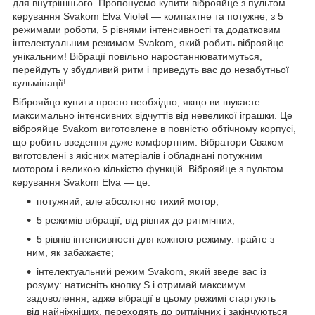
для внутрішнього. Пропонуємо купити віброяйце з пультом
керування Svakom Elva Violet — компактне та потужне, з 5
режимами роботи, 5 рівнями інтенсивності та додатковим
інтелектуальним режимом Svakom, який робить віброяйце
унікальним! Вібрації повільно наростаннюватимуться,
перейдуть у збудливий ритм і приведуть вас до незабутньої
кульмінації!
Віброяйцо купити просто необхідно, якщо ви шукаєте
максимально інтенсивних відчуттів від невеликої іграшки. Це
віброяйце Svakom виготовлене в повністю обтічному корпусі,
що робить введення дуже комфортним. Вібратори Сваком
виготовлені з якісних матеріалів і обладнані потужним
мотором і великою кількістю функцій. Віброяйце з пультом
керування Svakom Elva — це:
потужний, але абсолютно тихий мотор;
5 режимів вібрації, від рівних до ритмічних;
5 рівнів інтенсивності для кожного режиму: грайте з
ним, як забажаєте;
інтелектуальний режим Svakom, який зведе вас із
розуму: натисніть кнопку S і отримай максимум
задоволення, адже вібрації в цьому режимі стартують
від найніжніших, переходять до ритмічних і закінчуються