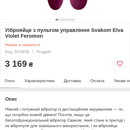
Уіброяйце з пультом управління Svakom Elva
Violet Feromon
Немає в наявності
Код: SO4836
Роздріб
3 169
₴
Опис
Характеристики
Доставка
Оплата
Умови п
Опис
Ніжний і потужний вібратор із дистанційним керуванням — те,
що потрібно кожній дівчині! Поготів, якщо це
багатофункціональний вібратор Сваком, який стане в пригоді і
як вібропуля для зовнішнього використання, і як віброяйце