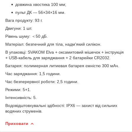
довжина хвостика 100 мм;
пульт ДК — 56×34×16 мм.
Вага продукту: 93 г.
Двигуни: 1 шт.
Рівень шуму: ＜50 дБ.
Матеріал: безпечний для тіла, надм'який силікон.
В упаковці: SVAKOM Elva + оксамитовий мішечок + інструкція
+ USB-кабель для заряджання + 2 батарейки CR2032.
Батарея: полимерная литиевая батарея ємністю 300 мАч.
Час заряджання: 1,5 години.
Час безперервної роботи: 2,5 години.
Режими: 5+1.
Інтенсивність: 5.
Водовідштовхувальні здібності: IPX6 — захист від сильних
водяних струменів.
Приховати