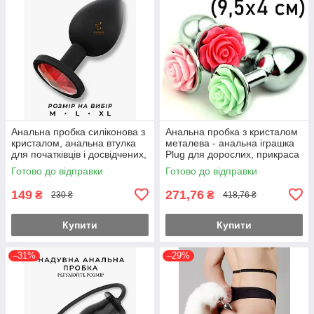
Анальна пробка силіконова з
Анальна пробка з кристалом
кристалом, анальна втулка
металева - анальна іграшка
для початківців і досвідчених,
Plug для дорослих, прикраса
різні розміри
фетиш для анальних ігор,
Готово до відправки
Готово до відправки
розмір XL (9,5х4 см)
149
271,76
₴
₴
230 ₴
418,76 ₴
Купити
Купити
–31%
–29%