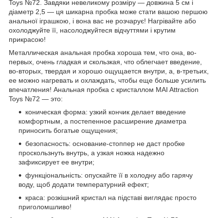
Toys №72. Завдяки невеликому розміру — довжина 5 см і
діаметр 2,5 — ця шикарна пробка може стати вашою першою
анальної іграшкою, і вона вас не розчарує! Нагрівайте або
охолоджуйте її, насолоджуйтеся відчуттями і крутим
прикрасою!
Металлическая анальная пробка хороша тем, что она, во-
первых, очень гладкая и скользкая, что облегчает введение,
во-вторых, твердая и хорошо ощущается внутри, а, в-третьих,
ее можно нагревать и охлаждать, чтобы еще больше усилить
впечатления! Анальная пробка с кристаллом MAI Attraction
Toys №72 — это:
коническая форма: узкий кончик делает введение
комфортным, а постепенное расширение диаметра
приносить богатые ощущения;
безопасность: основание-стоппер не даст пробке
проскользнуть внутрь, а узкая ножка надежно
зафиксирует ее внутри;
функціональність: опускайте її в холодну або гарячу
воду, щоб додати температурний ефект;
краса: розкішний кристал на підставі виглядає просто
приголомшливо!