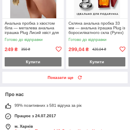
Анальна пробка з хвостом
Скляна анальна пробка 33
біла — металева анальна
мм — анальна іграшка Plug із
іграшка Plug Лисий хвіст для
боросилікатного скла (Pyrex)
рольових одна на вибір L і XL
у подарунковій упаковці.
Готово до відправки
Готово до відправки
249
299,04
₴
₴
350 ₴
420,04 ₴
Купити
Купити
Показати ще
Про нас
99% позитивних з 581 відгука за рік
Працює з 24.07.2017
м. Харків