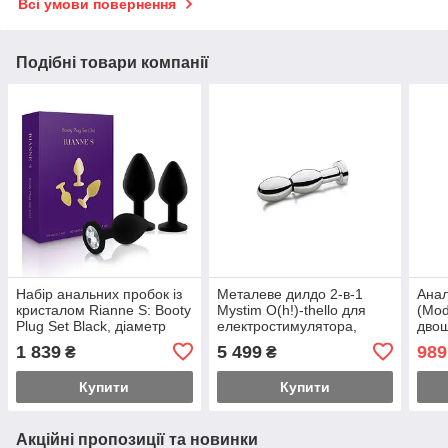
Всі умови повернення
Подібні товари компанії
Набір анальних пробок із
Металеве дилдо 2-в-1
Анал
кристалом Rianne S: Booty
Mystim O(h!)-thello для
(Mod
Plug Set Black, діаметр
електростимулятора,
двош
2,7см, 3,5см, 4,1см
діаметр 3,5см, анальна
Sile
1 839
5 499
989
₴
₴
Feromon
пробка Feromon
Fer
Купити
Купити
Акційні пропозиції та новинки