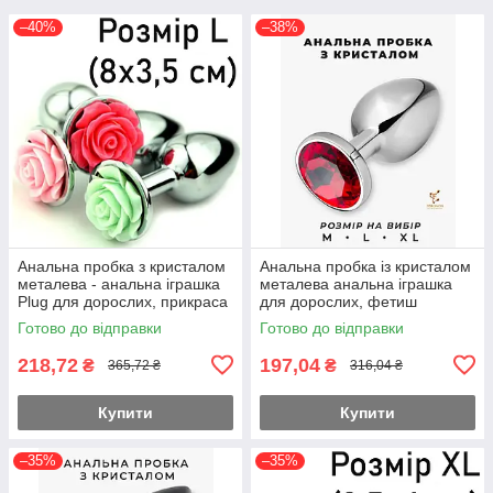
–40%
–38%
Анальна пробка з кристалом
Анальна пробка із кристалом
металева - анальна іграшка
металева анальна іграшка
Plug для дорослих, прикраса
для дорослих, фетиш
фетиш для анальних ігор,
прикраса для анальних ігор
Готово до відправки
Готово до відправки
розмір L (8х3,5 см)
(3 розміри на вибір)
218,72
197,04
₴
₴
365,72 ₴
316,04 ₴
Купити
Купити
–35%
–35%