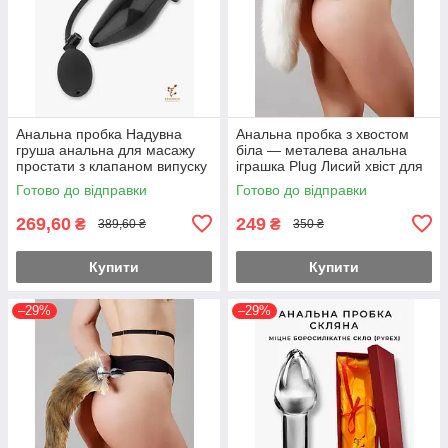
Анальна пробка Надувна
Анальна пробка з хвостом
груша анальна для масажу
біла — металева анальна
простати з клапаном випуску
іграшка Plug Лисий хвіст для
повітря
рольових одна на вибір XL
Готово до відправки
Готово до відправки
269,60
249
₴
₴
389,60 ₴
350 ₴
Купити
Купити
–29%
–29%