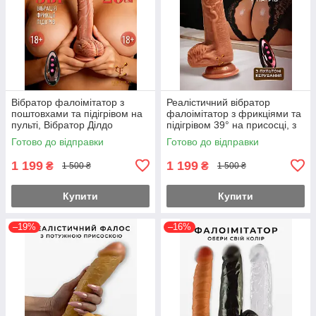
Вібратор фалоімітатор з
Реалістичний вібратор
поштовхами та підігрівом на
фалоімітатор з фрикціями та
пульті, Вібратор Ділдо
підігрівом 39° на присосці, з
телескопічний висувний (
пультом ДУ, обертання та
Готово до відправки
Готово до відправки
220-077 )
вібрація, 20 см
1 199
1 199
₴
₴
1 500 ₴
1 500 ₴
Купити
Купити
–19%
–16%