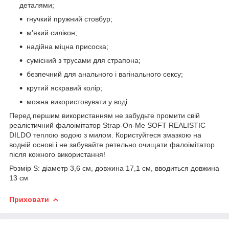
деталями;
гнучкий пружний стовбур;
м'який силікон;
надійна міцна присоска;
сумісний з трусами для страпона;
безпечний для анального і вагінального сексу;
крутий яскравий колір;
можна використовувати у воді.
Перед першим використанням не забудьте промити свій
реалістичний фалоімітатор Strap-On-Me SOFT REALISTIC
DILDO теплою водою з милом. Користуйтеся змазкою на
водній основі і не забувайте ретельно очищати фалоімітатор
після кожного використання!
Розмір S: діаметр 3,6 см, довжина 17,1 см, вводиться довжина
13 см
Приховати