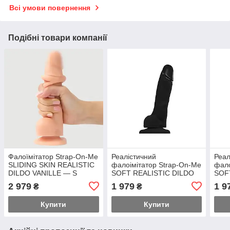
Всі умови повернення
Подібні товари компанії
Фалоїмітатор Strap-On-Me
Реалістичний
Реал
SLIDING SKIN REALISTIC
фалоімітатор Strap-On-Me
фало
DILDO VANILLE — S
SOFT REALISTIC DILDO
SOF
Feromon
Black - Size S Feromon
Vani
2 979
1 979
1 9
₴
₴
Купити
Купити