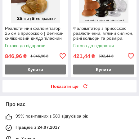
Реалістичний фалоімітатор
Фалоімітатор з присоскою
25 см з присоскою | Великий
реалістичний, м’який силікон,
силіконовий дилдо тілесний
різні кольори та розміри,
інтимна іграшка
Готово до відправки
Готово до відправки
846,96
421,44
₴
₴
1 046,96 ₴
502,44 ₴
Купити
Купити
Показати ще
Про нас
99% позитивних з 580 відгуків за рік
Працює з 24.07.2017
м. Харків