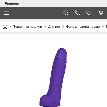
Feromon
Товари та послуги
Для неї
Фалоімітатори і ділдо