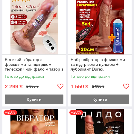
Великий вібратор з
Набір вібратор з фрикціями
фрикціями та підігрівом,
та підігрівом з пультом +
телескопічний фалоімітатор з
лубрикант Durex,
пультом керування
телескопічний фалоімітатор
Готово до відправки
Готово до відправки
2 299
1 550
₴
₴
2 999 ₴
2 000 ₴
Купити
Купити
–20%
–20%