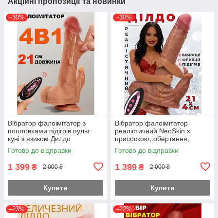
Акційні пропозиції та новинки
–30%
–30%
Вібратор фалоімітатор з
Вібратор фалоімітатор
поштовхами підігрів пульт
реалістичний NeoSkin з
куні з язиком Дилдо
присоскою, обертання,
телескопічний висувний (
вібрація, підігрів 42°, секс
Готово до відправки
Готово до відправки
220-083 )
іграшка для жінок
1 399
1 399
₴
₴
2 000 ₴
2 000 ₴
Купити
Купити
–23%
–22%