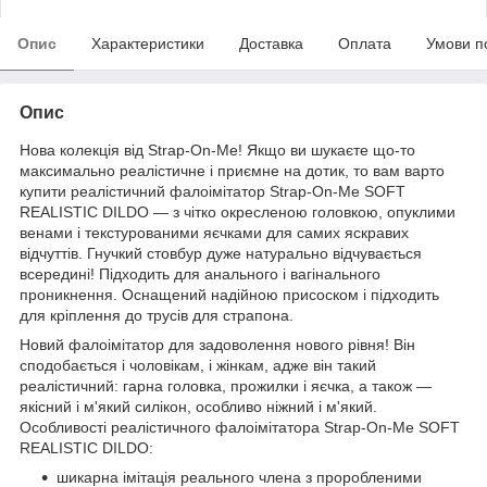
Опис
Характеристики
Доставка
Оплата
Умови п
Опис
Нова колекція від Strap-On-Me! Якщо ви шукаєте що-то
максимально реалістичне і приємне на дотик, то вам варто
купити реалістичний фалоімітатор Strap-On-Me SOFT
REALISTIC DILDO — з чітко окресленою головкою, опуклими
венами і текстурованими яєчками для самих яскравих
відчуттів. Гнучкий стовбур дуже натурально відчувається
всередині! Підходить для анального і вагінального
проникнення. Оснащений надійною присоском і підходить
для кріплення до трусів для страпона.
Новий фалоімітатор для задоволення нового рівня! Він
сподобається і чоловікам, і жінкам, адже він такий
реалістичний: гарна головка, прожилки і яєчка, а також —
якісний і м'який силікон, особливо ніжний і м'який.
Особливості реалістичного фалоімітатора Strap-On-Me SOFT
REALISTIC DILDO:
шикарна імітація реального члена з проробленими