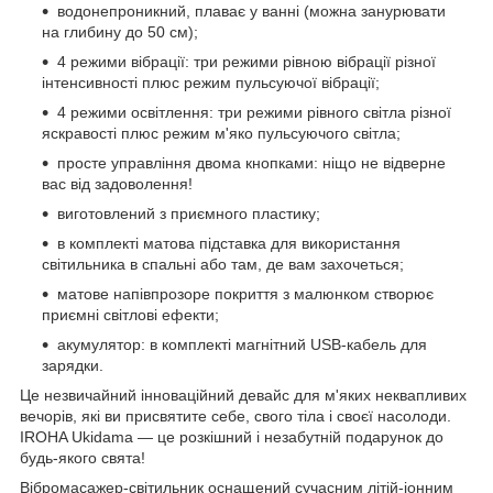
водонепроникний, плаває у ванні (можна занурювати
на глибину до 50 см);
4 режими вібрації: три режими рівною вібрації різної
інтенсивності плюс режим пульсуючої вібрації;
4 режими освітлення: три режими рівного світла різної
яскравості плюс режим м'яко пульсуючого світла;
просте управління двома кнопками: ніщо не відверне
вас від задоволення!
виготовлений з приємного пластику;
в комплекті матова підставка для використання
світильника в спальні або там, де вам захочеться;
матове напівпрозоре покриття з малюнком створює
приємні світлові ефекти;
акумулятор: в комплекті магнітний USB-кабель для
зарядки.
Це незвичайний інноваційний девайс для м'яких неквапливих
вечорів, які ви присвятите себе, свого тіла і своєї насолоди.
IROHA Ukidama — це розкішний і незабутній подарунок до
будь-якого свята!
Вібромасажер-світильник оснащений сучасним літій-іонним