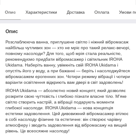
Опис
Характеристики
Доставка
Оплата
Умови п
Опис
Розслаблююча ванна, приглушене світло і ніжний вібромасаж
найбільш чутливих зон — хто не мріє про такий релакс-вечорі,
повному насолоди? Для того, щоб мрія стала реальністю,
рекомендуємо придбати вібромасажер і світильник IROHA
Ukidama. Наберіть ванну, увімкніть свій IROHA Ukidama і
опустіть його у воду, а при бажанні — беріть і насолоджуйтеся
вібромасажем ерогенних зон. Чотири режиму вібрації і чотири
варіанти освітлення відкриють вам двері в світ задоволень!
IROHA Ukidama — абсолютно новий концепт, який дозволяє
розкрити свою чуттєвість і глибоко пізнати власне тіло. М'яке
світло створить настрій, а вібрації подарують моменти
глибокої насолоди. IROHA Ukidama — нова концепція
естетики задоволення. Цей дивовижний вібромасажер втілює
в собі насолоду фізичне та естетичне: він створює чарівну
атмосферу і зводить задоволення від вібромасажу на вищий
рівень. Це всеосяжне насолоду!