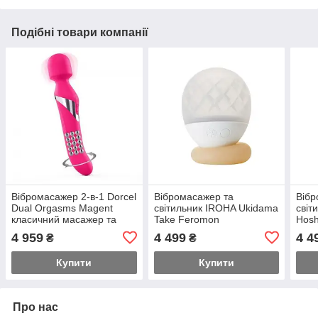
Подібні товари компанії
Вібромасажер 2-в-1 Dorcel
Вібромасажер та
Вібр
Dual Orgasms Magent
світильник IROHA Ukidama
світ
класичний масажер та
Take Feromon
Hosh
вібратор з перловим
4 959
4 499
4 4
₴
₴
масажем Feromon
Купити
Купити
Про нас