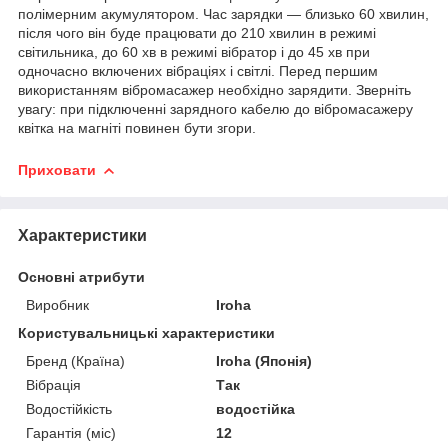
полімерним акумулятором. Час зарядки — близько 60 хвилин,
після чого він буде працювати до 210 хвилин в режимі
світильника, до 60 хв в режимі вібратор і до 45 хв при
одночасно включених вібраціях і світлі. Перед першим
використанням вібромасажер необхідно зарядити. Зверніть
увагу: при підключенні зарядного кабелю до вібромасажеру
квітка на магніті повинен бути згори.
Приховати
Характеристики
Основні атрибути
Виробник
Iroha
Користувальницькі характеристики
Бренд (Країна)
Iroha (Японія)
Вібрація
Так
Водостійкість
водостійка
Гарантія (міс)
12