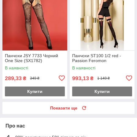
Панчохи JSY 7733 Чорний
Панчохи ST100 1/2 red -
One Size (SX1782)
Passion Feromon
В наявності
В наявності
289,33
993,13
₴
₴
349 ₴
1 149 ₴
Купити
Купити
Показати ще
Про нас