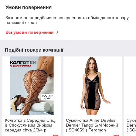
Умови повернення
Законом не передбачено повернення та обмін даного товару
належної якості
Всі умови повернення
Подібні товари компанії
Колготки в Середній Сітці
Сукня-сітка Anne De Ales
Сукн
із Спокусливим Вирізом
Dernier Tango S/M Чорний
Dern
середня сітка 2/3/4 р
( SO4659 ) Feromon
( SO
Чорний