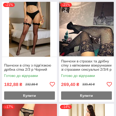
–21%
–21%
Панчохи в стразах та дрібну
Панчохи в сітку з підв'язкою
сітку з квітковими візерунками
дрібна сітка 2/3 р Чорний
зі стразами сексуальні 2/3/4 р
Чорний
Готово до відправки
Готово до відправки
182,88
269,40
₴
₴
232,88 ₴
339,40 ₴
Купити
Купити
–17%
–14%