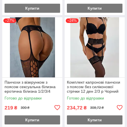
Купити
Купити
–27%
–24%
Панчохи з візерунком з
Комплект капронові панчохи
поясом сексуальна білизна
з поясом без силіконової
еротична білизна 1/2/3/4
стрічки 12 ден 2/3 р Чорний
Чорний
Готово до відправки
Готово до відправки
219
234,72
₴
₴
300 ₴
308,72 ₴
Купити
Купити