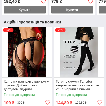
192,40
779
779
₴
₴
Купити
Купити
Акційні пропозиції та новинки
–34%
–28%
Колготки панчохи з вирізом у
Гетри в смужку Гольфи
стразах Дрібна сітка з
капронові жіночі вище колін
доступом відкрита
2/3 р Чорний з білими
промежина 2/3/4 р Чорний
смужками
Готово до відправки
Готово до відправки
199
144,80
₴
₴
300 ₴
199,80 ₴