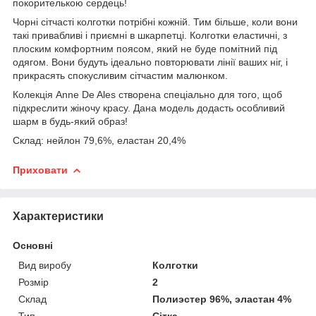
покорителькою сердець!
Чорні сітчасті колготки потрібні кожній. Тим більше, коли вони
такі привабливі і приємні в шкарпетці. Колготки еластичні, з
плоским комфортним поясом, який не буде помітний під
одягом. Вони будуть ідеально повторювати лінії ваших ніг, і
прикрасять спокусливим сітчастим малюнком.
Колекція Anne De Ales створена спеціально для того, щоб
підкреслити жіночу красу. Дана модель додасть особливий
шарм в будь-який образ!
Склад: нейлон 79,6%, еластан 20,4%
Приховати
Характеристики
Основні
Вид виробу
Колготки
Розмір
2
Склад
Полиэстер 96%, эластан 4%
Тип
Сітка