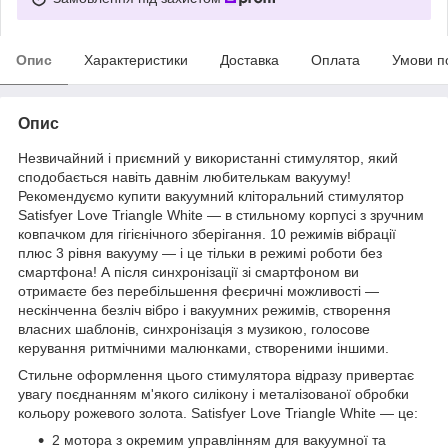
Опис
Характеристики
Доставка
Оплата
Умови п
Опис
Незвичайний і приємний у використанні стимулятор, який
сподобається навіть давнім любителькам вакууму!
Рекомендуємо купити вакуумний кліторальний стимулятор
Satisfyer Love Triangle White — в стильному корпусі з зручним
ковпачком для гігієнічного зберігання. 10 режимів вібрації
плюс 3 рівня вакууму — і це тільки в режимі роботи без
смартфона! А після синхронізації зі смартфоном ви
отримаєте без перебільшення феєричні можливості —
нескінченна безліч вібро і вакуумних режимів, створення
власних шаблонів, синхронізація з музикою, голосове
керування ритмічними малюнками, створеними іншими.
Стильне оформлення цього стимулятора відразу привертає
увагу поєднанням м'якого силікону і металізованої обробки
кольору рожевого золота. Satisfyer Love Triangle White — це:
2 мотора з окремим управлінням для вакуумної та