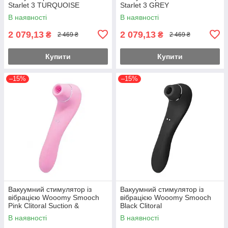
Starlet 3 TURQUOISE
Starlet 3 GREY
В наявності
В наявності
2 079,13
2 079,13
₴
₴
2 469 ₴
2 469 ₴
Купити
Купити
–15%
–15%
Вакуумний стимулятор із
Вакуумний стимулятор із
вібрацією Wooomy Smooch
вібрацією Wooomy Smooch
Pink Clitoral Suction &
Black Clitoral
Vibration
Suction&Vibration
В наявності
В наявності