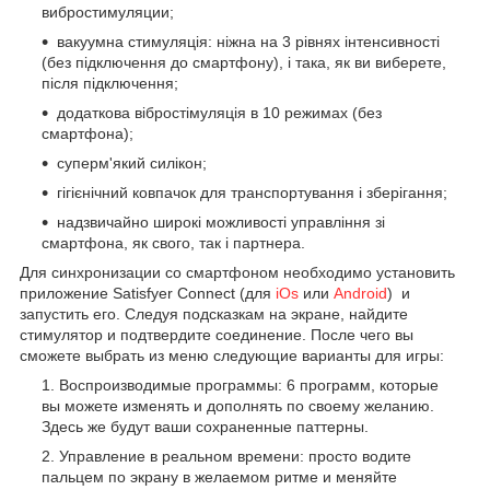
вибростимуляции;
вакуумна стимуляція: ніжна на 3 рівнях інтенсивності
(без підключення до смартфону), і така, як ви виберете,
після підключення;
додаткова вібростімуляція в 10 режимах (без
смартфона);
суперм'який силікон;
гігієнічний ковпачок для транспортування і зберігання;
надзвичайно широкі можливості управління зі
смартфона, як свого, так і партнера.
Для синхронизации со смартфоном необходимо установить
приложение Satisfyer Connect (для
iOs
или
Android
) и
запустить его. Следуя подсказкам на экране, найдите
стимулятор и подтвердите соединение. После чего вы
сможете выбрать из меню следующие варианты для игры:
Воспроизводимые программы: 6 программ, которые
вы можете изменять и дополнять по своему желанию.
Здесь же будут ваши сохраненные паттерны.
Управление в реальном времени: просто водите
пальцем по экрану в желаемом ритме и меняйте