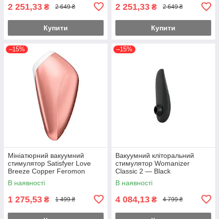
2 251,33
2 251,33
₴
₴
2 649 ₴
2 649 ₴
Купити
Купити
–15%
–15%
Мініатюрний вакуумний
Вакуумний кліторальний
стимулятор Satisfyer Love
стимулятор Womanizer
Breeze Copper Feromon
Classic 2 — Black
В наявності
В наявності
1 275,53
4 084,13
₴
₴
1 499 ₴
4 799 ₴