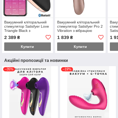
Вакуумний кліторальний
Вакуумний кліторальний
Ваку
стимулятор Satisfyer Love
стимулятор Satisfyer Pro 2
стим
Triangle Black з
Vibration з вібрацією
Sati
керуванням через
(пошкоджене паковання!!!
2 389
1 839
1 9
₴
₴
інтернет Feromon
Купити
Купити
Акційні пропозиції та новинки
–35%
–19%