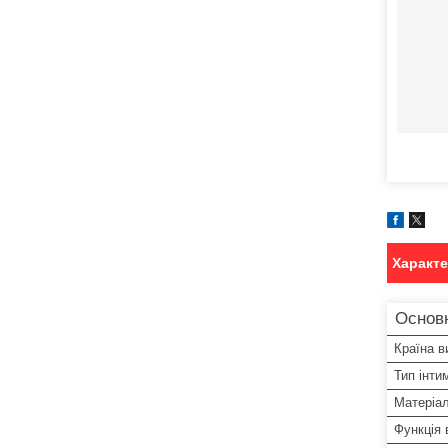
Характ
Основн
Країна в
Тип інти
Матеріа
Функція в