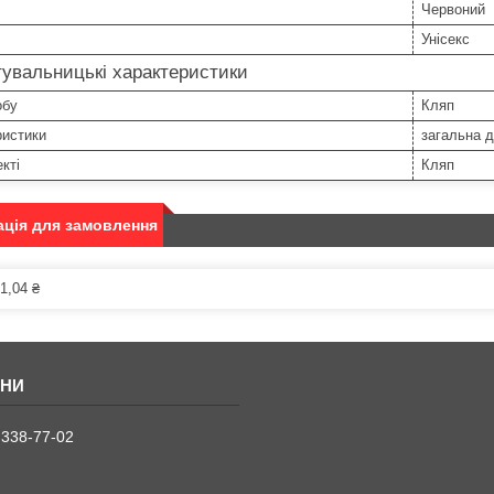
Червоний
Унісекс
увальницькі характеристики
обу
Кляп
ристики
загальна д
кті
Кляп
ція для замовлення
1,04 ₴
 338-77-02