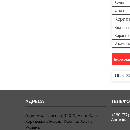
Колір
Стать
Корист
Вид вир
Характе
В компле
Інформа
Ціна:
23
+380 (77)
Академіка Павлова, 140-Л, місто Харків,
Ангеліна
Харківська область, Україна, Харків,
Україна