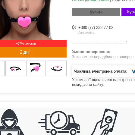
Купи
Купити
+380 (77) 338-77-02
Ангеліна
–57%
2 дні
Законом не передбачено поверненн
У компанії підключені електронні
покидаючи сайту.