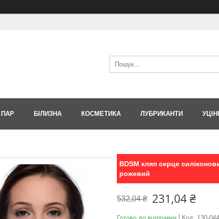
 ПАР
БІЛИЗНА
КОСМЕТИКА
ЛУБРИКАНТИ
УЦІН
BDSM кляп серце силіконови
рожевий
231,04 ₴
532,04 ₴
Готово до відправки
Код:
130-04