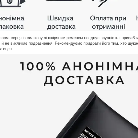
ормі серця із силікону зі шкіряним ременем поєднує зручність і привабли
е й не викликає подразнення. Рекомендуємо придбати його тим, хто шукає
х сцен.