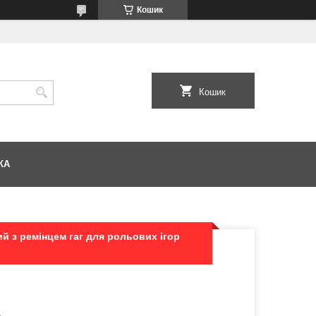
Кошик
Кошик
КА
й з ремінцем гаг для рольових ігор
4