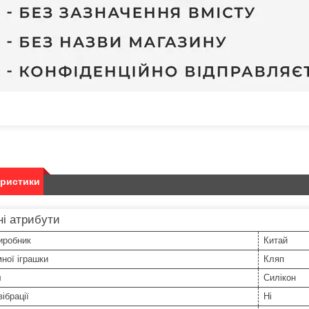
еристики
і атрибути
иробник
Китай
мної іграшки
Кляп
л
Силікон
ібрації
Ні