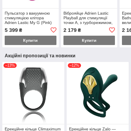
Пульсатор з вакуумною
Віброяйце Adrien Lastic
Ерек
стимуляцією клітора
Playball для стимуляції
Bath
Adrien Lastic My G (Pink)
точки А, з турборежимом,
вели
Feromon
кріплення до ноги
кліт
5 399
2 179
2 1
₴
₴
Feromon
Fer
Купити
Купити
Акційні пропозиції та новинки
–13%
–12%
Ерекційне кільце Climaximum
Ерекційне кільце Zalo —