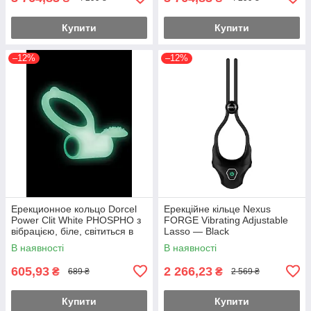
Купити
Купити
–12%
–12%
Ерекционное кольцо Dorcel
Ерекційне кільце Nexus
Power Clit White PHOSPHO з
FORGE Vibrating Adjustable
вібрацією, біле, світиться в
Lasso — Black
темноті Feromon
В наявності
В наявності
605,93
2 266,23
₴
₴
689 ₴
2 569 ₴
Купити
Купити