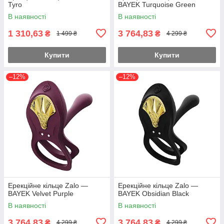
Tyro
BAYEK Turquoise Green
В наявності
В наявності
1 310,63
3 764,83
₴
₴
1 499 ₴
4 299 ₴
Купити
Купити
–12%
–12%
Ерекційне кільце Zalo —
Ерекційне кільце Zalo —
BAYEK Velvet Purple
BAYEK Obsidian Black
В наявності
В наявності
3 764,83
3 764,83
₴
₴
4 299 ₴
4 299 ₴