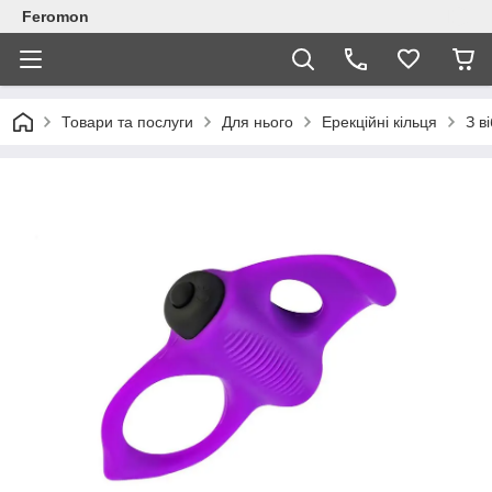
Feromon
Товари та послуги
Для нього
Ерекційні кільця
З в