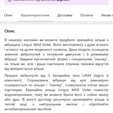
Опис
Характеристики
Доставка
Оплата
Умови 
Опис
В нашому магазині ви можете придбати ерекційне кільце з
вібрацією Lingus MAX Violet. Воно виготовлено з дуже м'якого
і м'якого на дотик медичного силікону. Дана модель оснащена
знімною вибропулей з потужним двигуном і 3 режимами
вібрації. Завдяки ергономічній формі і спеціальним "язычку",
не тільки ви, але і ваша партнерка отримає приємні відчуття
від використання кільця.
Працює вибропуля від 3 батарейок типу LR44 (йдуть в
комплекті). Спрямована вібрація від кулі рівномірно
поширюється по кільцю і "язычку", стимулюючи клітор вашої
партнерки. Ерекційне кільце Lingus MAX Violet повністю
водонепроникне, тому ви можете брати його з собою ванну
або душ. В якості догляду регулярно промивайте кільце в
теплій воді з нейтральним милом і обробляйте
антибактеріальним засобом.