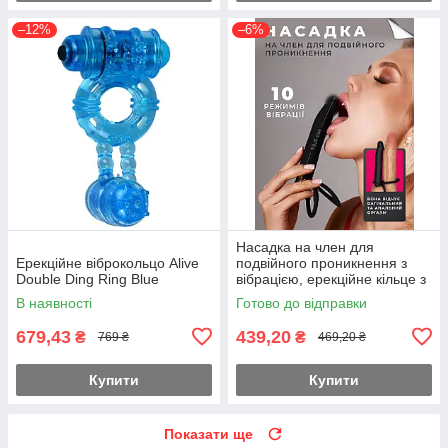
–12%
–6%
Насадка на член для
Ерекційне віброкольцо Alive
подвійного проникнення з
Double Ding Ring Blue
вібрацією, ерекційне кільце з
анальним стимулятором
В наявності
Готово до відправки
679,43
439,20
₴
₴
769 ₴
469,20 ₴
Купити
Купити
Показати ще