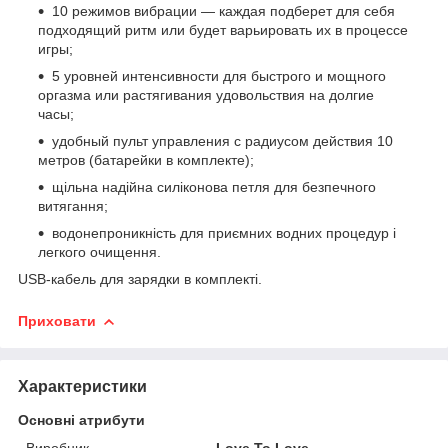
10 режимов вибрации — каждая подберет для себя
подходящий ритм или будет варьировать их в процессе
игры;
5 уровней интенсивности для быстрого и мощного
оргазма или растягивания удовольствия на долгие
часы;
удобный пульт управления с радиусом действия 10
метров (батарейки в комплекте);
щільна надійна силіконова петля для безпечного
витягання;
водонепроникність для приємних водних процедур і
легкого очищення.
USB-кабель для зарядки в комплекті.
Приховати
Характеристики
Основні атрибути
Виробник
Love To Love