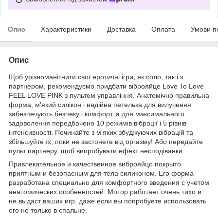
Опис
Характеристики
Доставка
Оплата
Умови п
Опис
Щоб урізноманітнити свої еротичні ігри, як соло, так і з
партнером, рекомендуємо придбати віброяйце Love To Love
FEEL LOVE PINK з пультом управління. Анатомічно правильна
форма, м'який силікон і надійна петелька для вилучення
забезпечують безпеку і комфорт, а для максимального
задоволення передбачено 10 режимів вібрації і 5 рівнів
інтенсивності. Починайте з м'яких збуджуючих вібрацій та
збільшуйте їх, поки не застонете від оргазму! Або передайте
пульт партнеру, щоб випробувати ефект несподіванки.
Привлекательное и качественное виброяйцо покрыто
приятным и безопасным для тела силиконом. Его форма
разработана специально для комфортного введения с учетом
анатомических особенностей. Мотор работает очень тихо и
не выдаст ваших игр, даже если вы попробуете использовать
его не только в спальне.