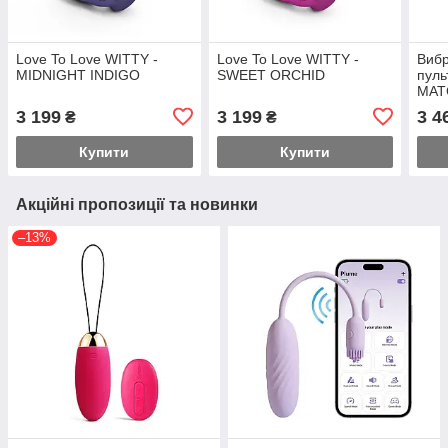
Love To Love WITTY -
Love To Love WITTY -
Вибр
MIDNIGHT INDIGO
SWEET ORCHID
пуль
MAT
IND
3 199
3 199
3 4
₴
₴
Купити
Купити
Акційні пропозиції та новинки
–13%