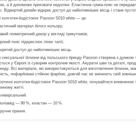
ою, а й допоможе приховати недоліки. Еластична гумка-пояс не передавл
. Відвертий дизайн відкриє доступ до найінтимніших місць і стане пусто
 колготки-бодістокінг Passion S010 white — це:
астичний матеріал білого кольору;
кавий геометричний декор у вигляді трикутників;
рокий пояс підкреслює лінію талії;
дкритий доступ до найінтимніших місць.
я сексуальної білизни від польського бренду Passion створена з думкою 
ється у Європі із суворим контролем якості. Акуратні шви та деталі, пр
ренду. Всі матеріали, які використовуються для виготовлення білизни, м
ність, пофарбовані стійкою фарбою, довгий час не змінюють свій зовнішн
ротичні колготки-бодістокінг Passion S010 white, почувайтеся впевненою
енному житті.
універсальний.
поліамід — 90 %; еластан — 10 %.
 ручне прання.