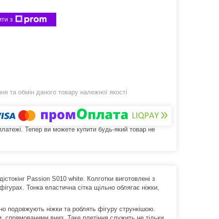
ти з
я та обмін даного товару належної якості
 платежі. Тепер ви можете купити будь-який товар не
істокінг Passion S010 white. Колготки виготовлені з
фігурах. Тонка еластична сітка щільно облягає ніжки,
льно подовжують ніжки та роблять фігуру стрункішою.
, спрямованими вниз. Таке плетіння служить не тільки