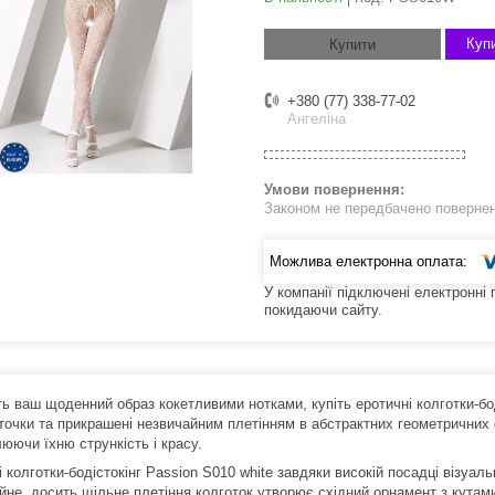
Купи
Купити
+380 (77) 338-77-02
Ангеліна
Законом не передбачено поверненн
У компанії підключені електронні
покидаючи сайту.
ь ваш щоденний образ кокетливими нотками, купіть еротичні колготки-бод
іточки та прикрашені незвичайним плетінням в абстрактних геометричних 
юючи їхню стрункість і красу.
 колготки-бодістокінг Passion S010 white завдяки високій посадці візуа
йне, досить щільне плетіння колготок утворює східний орнамент з кутами