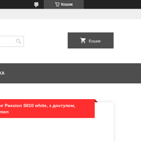
Кошик
Кошик
КА
г Passion S010 white, з доступом,
omon