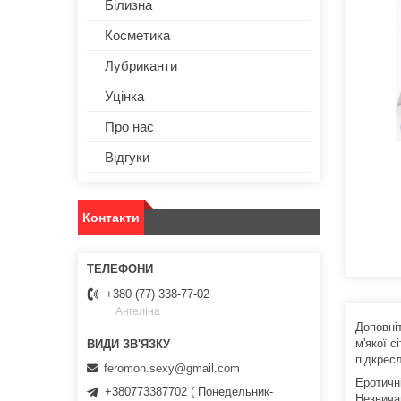
Білизна
Косметика
Лубриканти
Уцінка
Про нас
Відгуки
Контакти
+380 (77) 338-77-02
Ангеліна
Доповніт
м'якої с
підкресл
feromon.sexy@gmail.com
Еротичні
+380773387702 ( Понедельник-
Незвича