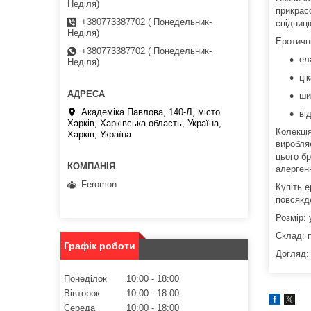
Неділя)
прикрас
+380773387702 ( Понедельник-
спідницю
Неділя)
Еротичні
+380773387702 ( Понедельник-
ел
Неділя)
ці
ши
Академіка Павлова, 140-Л, місто
ві
Харків, Харківська область, Україна,
Колекці
Харків, Україна
виробля
цього б
алерген
Feromon
Купіть е
повсякд
Розмір: 
Склад: 
Графік роботи
Догляд:
Понеділок
10:00
18:00
Вівторок
10:00
18:00
Середа
10:00
18:00