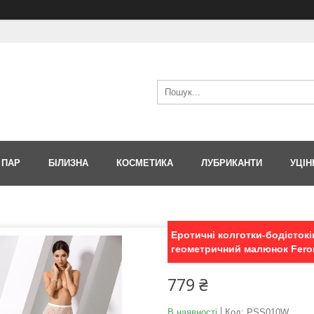
 ПАР
БІЛИЗНА
КОСМЕТИКА
ЛУБРИКАНТИ
УЦІН
Еротичні колготки-бодістокін
геометричний малюнок Fer
779 ₴
В наявності
Код:
PSS010W