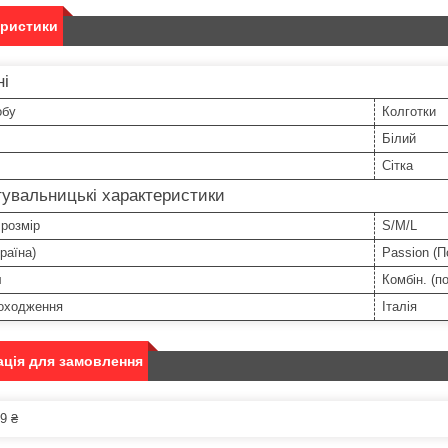
еристики
ні
обу
Колготки
Білий
Сітка
увальницькі характеристики
 розмір
S/M/L
раїна)
Passion (
л
Комбін. (п
походження
Італія
ція для замовлення
9 ₴