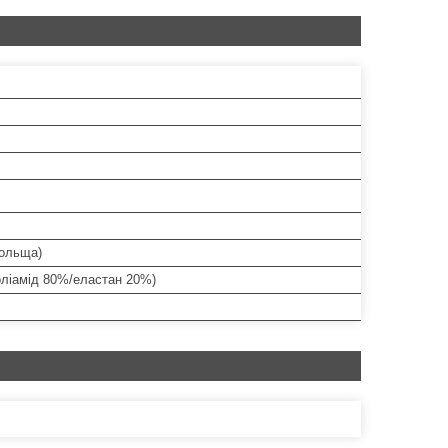
Польща)
оліамід 80%/еластан 20%)