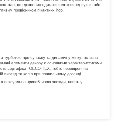
ює тіло, що дозволяє одягати колготки під сукню або
тливим провісником пікантних ігор.
та турботою про сучасну та динамічну жінку. Білизна
одумані елементи декору є основними характеристиками
ають сертифікат OECO-TEX, тобто перевірені на
ій вигляд та колір при правильному догляді.
 та сексуально привабливою завжди, навіть у