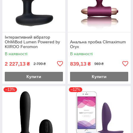
Інтерактивний вібратор
OhMiBod Lumen Powered by
Анальна пробка Climaximum
KIIROO Feromon
Oryx
В наявності
В наявності
2 227,13
839,13
₴
₴
2 799 ₴
969 ₴
Купити
Купити
–13%
–12%