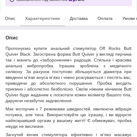
Опис
Характеристики
Доставка
Оплата
Умови 
Опис
Пропонуємо купити анальний стимулятор Off Rocks Butt
Quiver Black. Загострена форма Butt Quiver у вигляді перчика
так і манить до «забороненим» радощів. Стильна і красива
анальна вибропробка. Іграшка зроблена з медичного
силікону. За рахунок поступово збільшується діаметра при
введенні м'язи ануса м'яко і ніжно розсуваються і пестять вас,
приводячи до абсолютного порушення. Пробка входить
приємно і абсолютно безболісно. Своїм ніжним кінчиком Butt
Quiver буде жаданим є лоскотати кожен міліметр Вашого тіла,
даруючи незабутнє задоволення.
Має моторчик з 7 режимами швидкостей, хвилююча вібрація
потужна, але тиха. Використовуйте цю іграшку, і ви відчуєте
найяскравіший оргазм у вашому житті! Є обмежувач, пробка
нікуди не вислизне.
Загнутий кінчик стимулятора ефективно і м'яко масажує