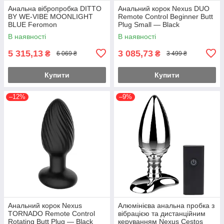
Анальна вібропробка DITTO
Анальний корок Nexus DUO
BY WE-VIBE MOONLIGHT
Remote Control Beginner Butt
BLUE Feromon
Plug Small — Black
В наявності
В наявності
5 315,13
3 085,73
₴
₴
6 069 ₴
3 499 ₴
Купити
Купити
–12%
–9%
Анальний корок Nexus
Алюмінієва анальна пробка з
TORNADO Remote Control
вібрацією та дистанційним
Rotating Butt Plug — Black
керуванням Nexus Cestos