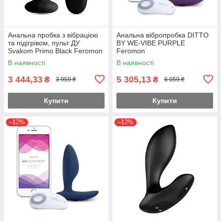
Анальна пробка з вібрацією
Анальна вібропробка DITTO
та підігрівом, пульт ДУ
BY WE-VIBE PURPLE
Svakom Primo Black Feromon
Feromon
В наявності
В наявності
3 444,33
5 305,13
₴
₴
3 959 ₴
6 059 ₴
Купити
Купити
–12%
–12%