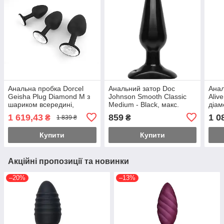
Анальна пробка Dorcel
Анальний затор Doc
Анал
Geisha Plug Diamond M з
Johnson Smooth Classic
Aliv
шариком всередині,
Medium - Black, макс.
діам
створює вібрацію, макс.
діаметр 3,8см Feromon
1 619,43
859
1 0
₴
₴
1 839 ₴
діаметр 3,2см Feromon
Купити
Купити
Акційні пропозиції та новинки
–20%
–13%