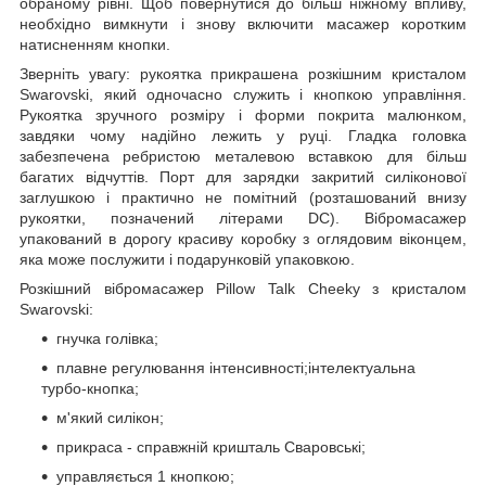
обраному рівні. Щоб повернутися до більш ніжному впливу,
необхідно вимкнути і знову включити масажер коротким
натисненням кнопки.
Зверніть увагу: рукоятка прикрашена розкішним кристалом
Swarovski, який одночасно служить і кнопкою управління.
Рукоятка зручного розміру і форми покрита малюнком,
завдяки чому надійно лежить у руці. Гладка головка
забезпечена ребристою металевою вставкою для більш
багатих відчуттів. Порт для зарядки закритий силіконової
заглушкою і практично не помітний (розташований внизу
рукоятки, позначений літерами DC). Вібромасажер
упакований в дорогу красиву коробку з оглядовим віконцем,
яка може послужити і подарунковій упаковкою.
Розкішний вібромасажер Pillow Talk Cheeky з кристалом
Swarovski:
гнучка голівка;
плавне регулювання інтенсивності;інтелектуальна
турбо-кнопка;
м'який силікон;
прикраса - справжній кришталь Сваровські;
управляється 1 кнопкою;