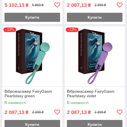
5 102,13
2 087,13
₴
₴
5 869 ₴
2 399 ₴
Купити
Купити
–13%
–13%
Вібромасажер FairyGasm
Вібромасажер FairyGasm
Pearlstasy green
Pearlstasy violet
В наявності
В наявності
2 087,13
2 087,13
₴
₴
2 399 ₴
2 399 ₴
Купити
Купити