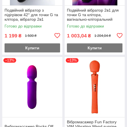
Подвійний вібратор з
Подвійний вібратор 2в1 для
підігрівом 42° для точки G та
точки G та клітора,
клітора, вібратор 2в1
вагінально-кліторальний
потужний вагінально-
стимулятор потужний
Готово до відправки
Готово до відправки
кліторальний, секс іграшка
силіконовий
для жінок
1 199
1 003,04
₴
₴
1 500 ₴
1 204,04 ₴
Купити
Купити
–13%
–13%
Вібромасажер Fun Factory
Вибромассажер Rocks Off
VIM Vibrating Wand sunrise