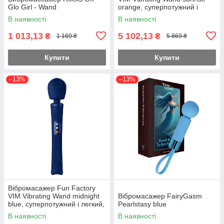
Glo Girl - Wand
orange, суперпотужний і
легкий, до 6 годин роботи
В наявності
В наявності
1 013,13
5 102,13
₴
₴
1 169 ₴
5 869 ₴
Купити
Купити
–13%
–13%
Вібромасажер Fun Factory
VIM Vibrating Wand midnight
Вібромасажер FairyGasm
blue, суперпотужний і легкий,
Pearlstasy blue
до 6 годин роботи
В наявності
В наявності