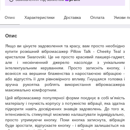
Опис
Характеристики
Доставка
Оплата
Умови п
Опис
Якщо ви цінуєте задоволення та красу, вам просто необхідно
купити розкішний вібромасажер Pillow Talk - Cheeky Teal з
кристалом Swarovski. Це не просто красивий лакшері-гаджет,
але і нескінченний джерело насолоди з унікальним
інтелектуальним керуванням. Просто затисніть кнопку, і
вознісся на вершини блаженства з наростаючою вібрацією -
або відпустіть її для рівномірного впливу. Гнущаяся головка і
зручна рукоятка роблять використання вібромасажера
максимально комфортним.
Цей вібромасажер популярної форми поєднує в собі м'якість
матеріалу і гнучкість корпусу з потужністю вібрації, яка здатна
підкорити навіть досвідчених знавців задоволень. До того ж,
інтенсивність стимуляції можливо налаштувати індивідуально,
просто утримуючи кнопку. Поки кнопка затиснута, вібрація
буде зростати, відпускаєте кнопку - і вібрація залишається на