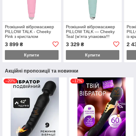
Розкішний вібромасажер
Розкішний вібромасажер
Розк
PILLOW TALK - Cheeky
PILLOW TALK — Cheeky
PILL
Pink з кристалом
Teal (м'ята упаковка!!!
із к
Swarovsky, плавне
гнуч
3 899
3 329
2 4
₴
₴
підвищення потужності
Feromon
Купити
Купити
Акційні пропозиції та новинки
–20%
–17%