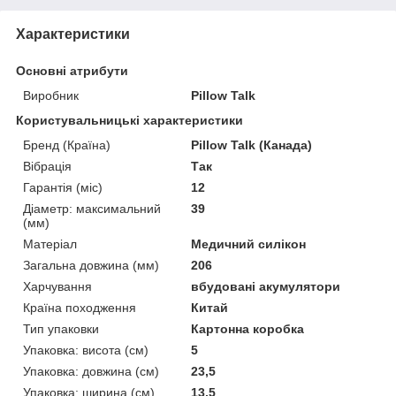
Характеристики
Основні атрибути
Виробник
Pillow Talk
Користувальницькі характеристики
Бренд (Країна)
Pillow Talk (Канада)
Вібрація
Так
Гарантія (міс)
12
Діаметр: максимальний
39
(мм)
Матеріал
Медичний силікон
Загальна довжина (мм)
206
Харчування
вбудовані акумулятори
Країна походження
Китай
Тип упаковки
Картонна коробка
Упаковка: висота (см)
5
Упаковка: довжина (см)
23,5
Упаковка: ширина (см)
13,5