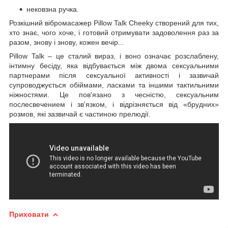
нековзна ручка.
Розкішний вібромасажер Pillow Talk Cheeky створений для тих,
хто знає, чого хоче, і готовий отримувати задоволення раз за
разом, знову і знову, кожен вечір...
Pillow Talk – це сталий вираз, і воно означає розслаблену,
інтимну бесіду, яка відбувається між двома сексуальними
партнерами після сексуальної активності і зазвичай
супроводжується обіймами, ласками та іншими тактильними
ніжностями. Це пов'язано з чесністю, сексуальним
послесвечением і зв'язком, і відрізняється від «брудних»
розмов, які зазвичай є частиною прелюдії.
Приховати