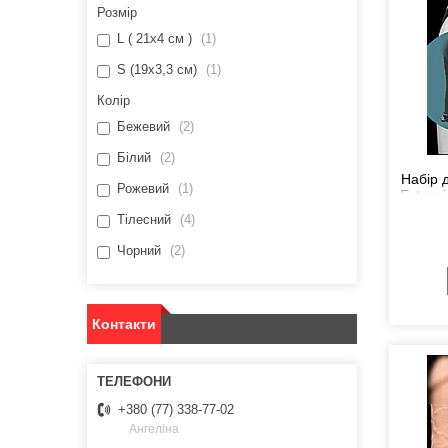
Розмір
L ( 21x4 см )
1
S (19х3,3 см)
1
Колір
Бежевий
2
Білий
2
Набір 
Рожевий
1
Extens
Тілесний
4
Чорний
2
Контакти
+380 (77) 338-77-02
Ангеліна