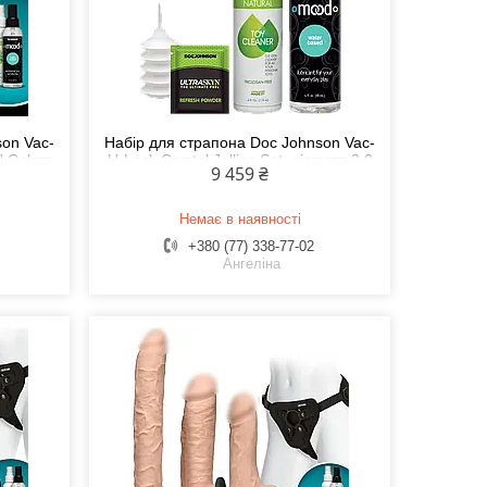
son Vac-
Набір для страпона Doc Johnson Vac-
N Colors
U-Lock Crystal Jellies Set, діаметр 3,8
9 459 ₴
omon
см, 2х4,5 см, 5,1 см Feromon
Немає в наявності
+380 (77) 338-77-02
Ангеліна