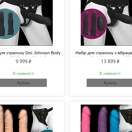
для страпону Doc Johnson Body
Набір для страпону з вібрац
ions - BE Ready - Black Feromon
Johnson Body Extensions - BE
9 999 ₴
13 899 ₴
- Black Feromon
В наявності
В наявності
Купити
Купити