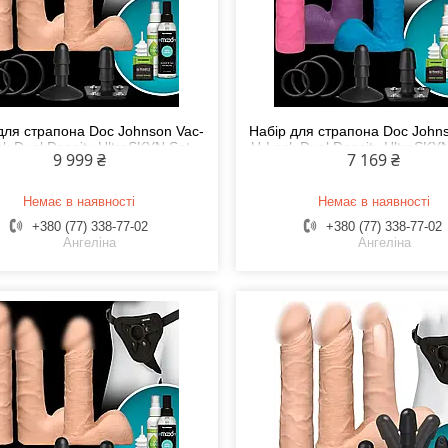
для страпона Doc Johnson Vac-
Набір для страпона Doc John
k Dual Density UltraSKYN Set,
U-Lock Dual Density UltraSKY
9 999 ₴
7 169 ₴
діаметр 3х4,5см Feromon
Set, діаметр 3х4,5см Fer
Немає в наявності
Немає в наявності
+380 (77) 338-77-02
+380 (77) 338-77-02
Ангеліна
Ангеліна