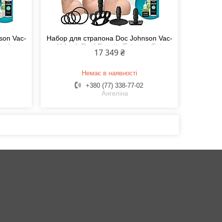
son Vac-
Набор для страпона Doc Johnson Vac-
nsity
U-Lock Dual Density Extreme Set
17 349 ₴
Немає в наявності
+380 (77) 338-77-02
Ангеліна