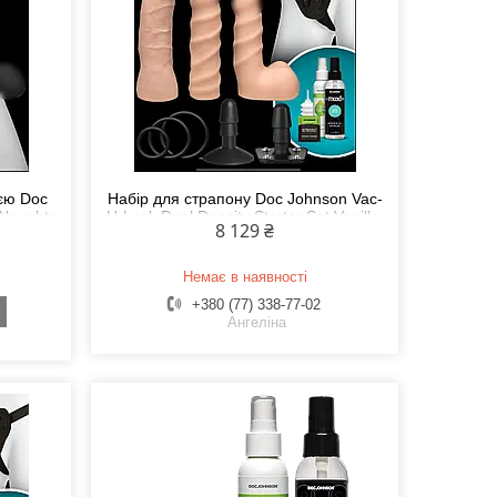
ією Doc
Набір для страпону Doc Johnson Vac-
 Naughty
U-Lock Dual Density Starter Set Vanilla,
8 129 ₴
діаметр 2х3,8см, 5,1см Feromon
Немає в наявності
+380 (77) 338-77-02
Ангеліна