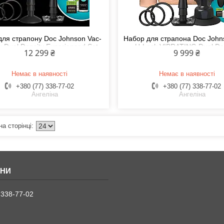
для страпону Doc Johnson Vac-
Набор для страпона Doc John
 Dual Density Experienced Set,
U-Lock VIBRATING Dual De
12 299 ₴
9 999 ₴
метр 2х7см, 7,7см Feromon
ULTRASKYN Set
Немає в наявності
Немає в наявності
+380 (77) 338-77-02
+380 (77) 338-77-02
Ангеліна
Ангеліна
 338-77-02