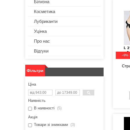
Білизна
Косметика
Лубриканти
Уцінка
Про нас
Відгуки
–9%
Стр
Фільтри
фало
стра
Ціна
Наявність
В наявності
5
Акція
Товари зі знижками
3