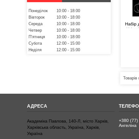
Понеділок
10:00
18:00
Вівторок
10:00
18:00
Набір 
Середа
10:00
18:00
U-Lock
Четвер
10:00
18:00
діа
Пʼятниця
10:00
18:00
Субота
12:00
15:00
Неділя
12:00
15:00
+380 (77)
Академіка Павлова, 140-Л, місто Харків,
Ангеліна
Харківська область, Україна, Харків,
Україна