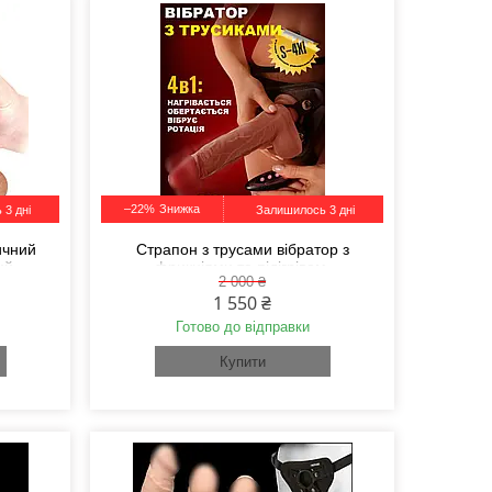
–22%
 3 дні
Залишилось 3 дні
ичний
Страпон з трусами вібратор з
ий
фрикціями та підігрівом,
2 000 ₴
емені,
телескопічний фалоімітатор з пультом,
1 550 ₴
х ігор
страпон для пар
Готово до відправки
Купити