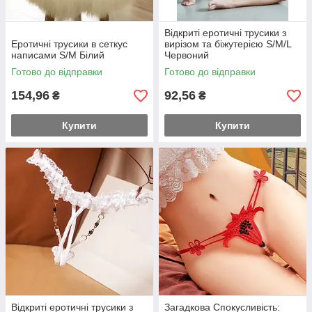
Відкриті еротичні трусики з
Еротичні трусики в сеткус
вирізом та біжутерією S/M/L
написами S/M Білий
Червоний
Готово до відправки
Готово до відправки
154,96
92,56
₴
₴
Купити
Купити
Відкриті еротичні трусики з
Загадкова Спокусливість: