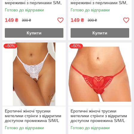
мереживні з перлинами S/M,
мереживні з перлинами S/M,
,білі
,Червоні
Готово до відправки
Готово до відправки
149
149
₴
₴
300 ₴
300 ₴
Купити
Купити
–50%
–50%
Еротичні жіночі трусики
Еротичні жіночі трусики
метелики стрінги з відкритим
метелики стрінги з відкритим
доступом промежина S/M/L
доступом промежина S/M/L
Білий
Червоний
Готово до відправки
Готово до відправки