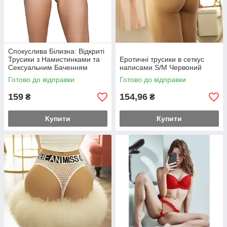
Спокуслива Білизна: Відкриті
Трусики з Намистинками та
Еротичні трусики в сеткус
Сексуальним Баченням
написами S/M Червоний
S/M/L Білий
Готово до відправки
Готово до відправки
159
154,96
₴
₴
Купити
Купити