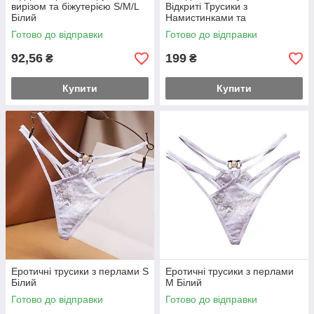
вирізом та біжутерією S/M/L
Відкриті Трусики з
Білий
Намистинками та
Можливістю Розваг S/M
Готово до відправки
Готово до відправки
Червоний
92,56
199
₴
₴
Купити
Купити
Еротичні трусики з перлами S
Еротичні трусики з перлами
Білий
M Білий
Готово до відправки
Готово до відправки