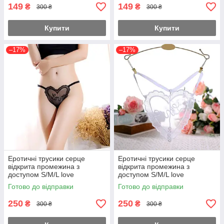
149
149
₴
₴
300 ₴
300 ₴
Купити
Купити
–17%
–17%
Еротичні трусики серце
Еротичні трусики серце
відкрита промежина з
відкрита промежина з
доступом S/M/L love
доступом S/M/L love
подарунок Чорний
подарунок Білий
Готово до відправки
Готово до відправки
250
250
₴
₴
300 ₴
300 ₴