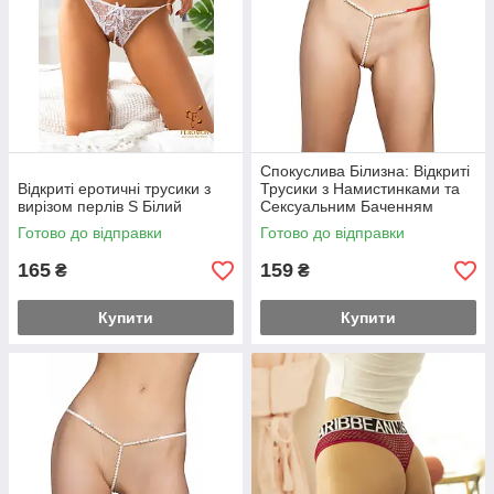
Спокуслива Білизна: Відкриті
Відкриті еротичні трусики з
Трусики з Намистинками та
вирізом перлів S Білий
Сексуальним Баченням
S/M/L Червоний
Готово до відправки
Готово до відправки
165
159
₴
₴
Купити
Купити