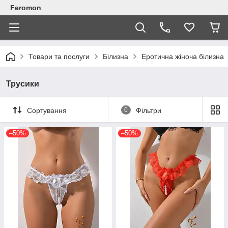
Feromon
Товари та послуги
Білизна
Еротична жіноча білизна
Трусики
Сортування
0
Фільтри
–50%
–50%