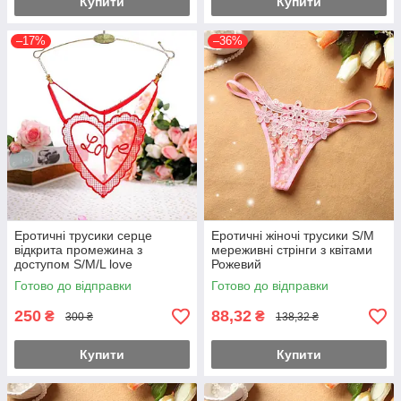
Купити
Купити
–17%
–36%
Еротичні трусики серце
Еротичні жіночі трусики S/M
відкрита промежина з
мереживні стрінги з квітами
доступом S/M/L love
Рожевий
подарунок Червоний
Готово до відправки
Готово до відправки
250
88,32
₴
₴
300 ₴
138,32 ₴
Купити
Купити