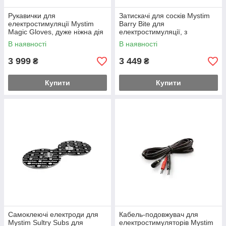
Рукавички для
Затискачі для сосків Mystim
електростимуляції Mystim
Barry Bite для
Magic Gloves, дуже ніжна дія
електростимуляції, з
Feromon
гвинтовим регулюванням
В наявності
В наявності
Feromon
3 999
3 449
₴
₴
Купити
Купити
Самоклеючі електроди для
Кабель-подовжувач для
Mystim Sultry Subs для
електростимуляторів Mystim