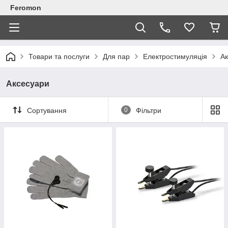
Feromon
Товари та послуги
Для пар
Електростимуляція
А
Аксесуари
Сортування
0
Фільтри