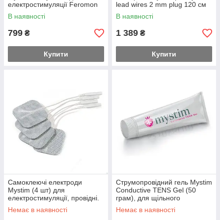
електростимуляції Feromon
lead wires 2 mm plug 120 см
В наявності
В наявності
799
1 389
₴
₴
Купити
Купити
Самоклеючі електроди
Струмопровідний гель Mystim
Mystim (4 шт) для
Conductive TENS Gel (50
електростимуляції, провідні.
грам), для щільного
Feromon
прилягання електродів до
Немає в наявності
Немає в наявності
шкіри Feromon