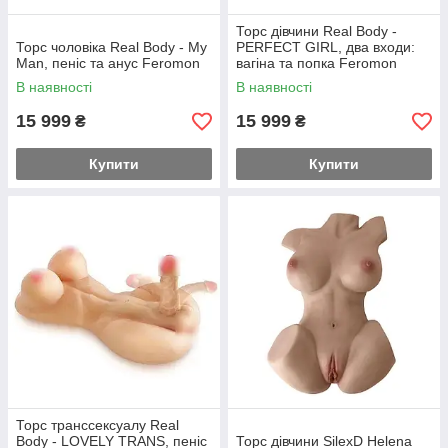
Торс дівчини Real Body -
Торс чоловіка Real Body - My
PERFECT GIRL, два входи:
Man, пеніс та анус Feromon
вагіна та попка Feromon
В наявності
В наявності
15 999
15 999
₴
₴
Купити
Купити
Торс транссексуалу Real
Body - LOVELY TRANS, пеніс
Торс дівчини SilexD Helena