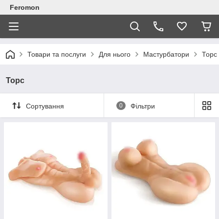
Feromon
Товари та послуги
Для нього
Мастурбатори
Торс
Торс
Сортування
0
Фільтри