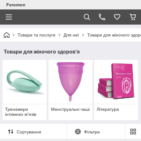
Feromon
Товари та послуги
Для неї
Товари для жіночого здор
Товари для жіночого здоров'я
Тренажери
Менструальні чаші
Література
інтимних м'язів
Сортування
0
Фільтри