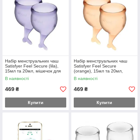
Набір менструальних чаш
Набір менструальних чаш
Satisfyer Feel Secure (lila),
Satisfyer Feel Secure
15мл та 20мл, мішечок для
(orange), 15мл та 20мл,
зберігання Feromon
мішечок для зберігання
В наявності
В наявності
Feromon
469
469
₴
₴
Купити
Купити