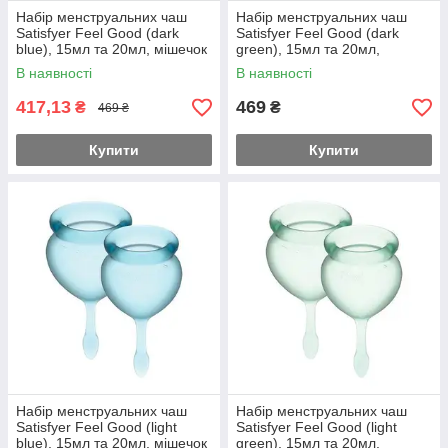
Набір менструальних чаш
Набір менструальних чаш
Satisfyer Feel Good (dark
Satisfyer Feel Good (dark
blue), 15мл та 20мл, мішечок
green), 15мл та 20мл,
для зберігання Feromon
мішечок для зберігання
В наявності
В наявності
Feromon
417,13
469
₴
₴
469 ₴
Купити
Купити
Набір менструальних чаш
Набір менструальних чаш
Satisfyer Feel Good (light
Satisfyer Feel Good (light
blue), 15мл та 20мл, мішечок
green), 15мл та 20мл,