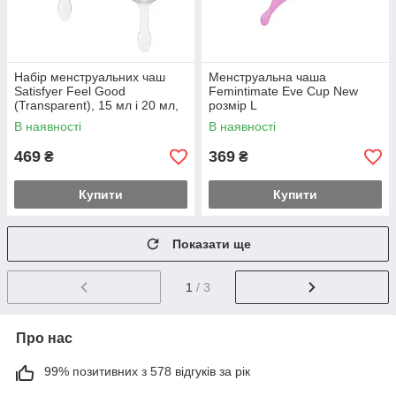
Набір менструальних чаш
Менструальна чаша
Satisfyer Feel Good
Femintimate Eve Cup New
(Transparent), 15 мл і 20 мл,
розмір L
мішечок для зберігання
В наявності
В наявності
469
369
₴
₴
Купити
Купити
Показати ще
1
/ 3
Про нас
99% позитивних з 578 відгуків за рік