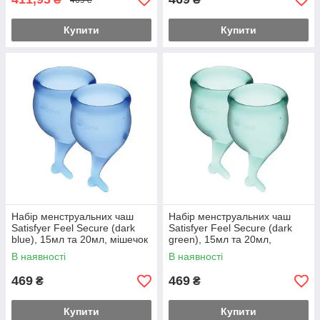
Купити
Купити
Набір менструальних чаш
Набір менструальних чаш
Satisfyer Feel Secure (dark
Satisfyer Feel Secure (dark
blue), 15мл та 20мл, мішечок
green), 15мл та 20мл,
для зберігання Feromon
мішечок для зберігання
В наявності
В наявності
Feromon
469
469
₴
₴
Купити
Купити