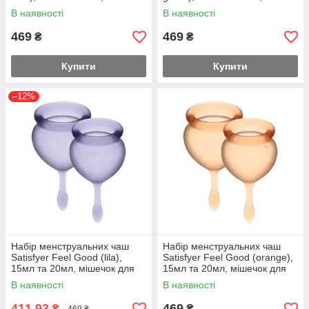
для зберігання Feromon
мішечок для зберігання
В наявності
В наявності
Feromon
469
469
₴
₴
Купити
Купити
–12%
Набір менструальних чаш
Набір менструальних чаш
Satisfyer Feel Good (lila),
Satisfyer Feel Good (orange),
15мл та 20мл, мішечок для
15мл та 20мл, мішечок для
зберігання Feromon
зберігання Feromon
В наявності
В наявності
411,93
469
₴
₴
469 ₴