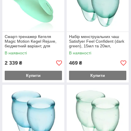
Смарт-тренажер Кегеля
Набір менструальних чаш
Magic Motion Kegel Rejuve,
Satisfyer Feel Confident (dark
бюджетний варіант, для
green), 15мл та 20мл,
тренувань та задоволення
мішечок для зберігання
В наявності
В наявності
Feromon
Feromon
2 339
469
₴
₴
Купити
Купити