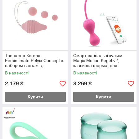
Тренажер Кегеля
Смарт-вагінальні кульки
Femintimate Pelvix Concept з
Magic Motion Kegel v2,
набором вантажів,
класична форма, для
анатомічно правильний
тренувань та задоволення
В наявності
В наявності
Feromon
Feromon
2 179
3 269
₴
₴
Купити
Купити