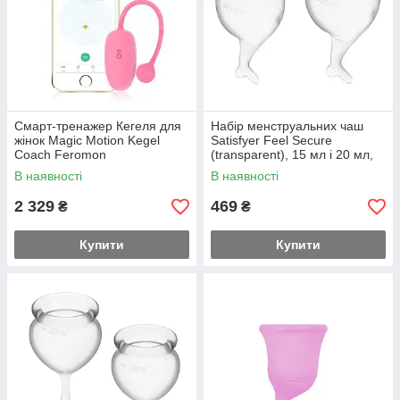
Смарт-тренажер Кегеля для
Набір менструальних чаш
жінок Magic Motion Kegel
Satisfyer Feel Secure
Coach Feromon
(transparent), 15 мл і 20 мл,
мішечок для зберігання
В наявності
В наявності
2 329
469
₴
₴
Купити
Купити