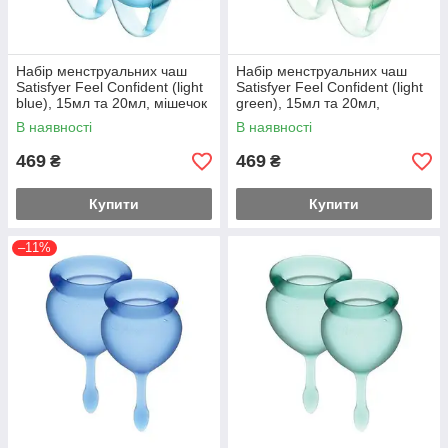
Набір менструальних чаш
Набір менструальних чаш
Satisfyer Feel Confident (light
Satisfyer Feel Confident (light
blue), 15мл та 20мл, мішечок
green), 15мл та 20мл,
для зберігання Feromon
мішечок для зберігання
В наявності
В наявності
Feromon
469
469
₴
₴
Купити
Купити
–11%