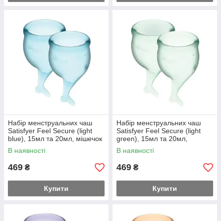
Набір менструальних чаш
Набір менструальних чаш
Satisfyer Feel Secure (light
Satisfyer Feel Secure (light
blue), 15мл та 20мл, мішечок
green), 15мл та 20мл,
для зберігання Feromon
мішечок для зберігання
В наявності
В наявності
Feromon
469
469
₴
₴
Купити
Купити